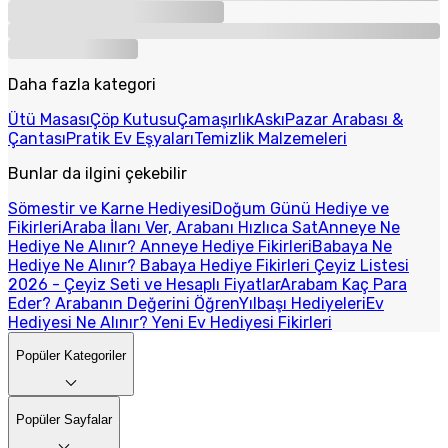
Daha fazla kategori
Ütü Masası
Çöp Kutusu
Çamaşırlık
Askı
Pazar Arabası &
Çantası
Pratik Ev Eşyaları
Temizlik Malzemeleri
Bunlar da ilgini çekebilir
Sömestir ve Karne Hediyesi
Doğum Günü Hediye ve
Fikirleri
Araba İlanı Ver, Arabanı Hızlıca Sat
Anneye Ne
Hediye Ne Alınır? Anneye Hediye Fikirleri
Babaya Ne
Hediye Ne Alınır? Babaya Hediye Fikirleri
Çeyiz Listesi
2026 - Çeyiz Seti ve Hesaplı Fiyatlar
Arabam Kaç Para
Eder? Arabanın Değerini Öğren
Yılbaşı Hediyeleri
Ev
Hediyesi Ne Alınır? Yeni Ev Hediyesi Fikirleri
Popüler Kategoriler
Popüler Sayfalar