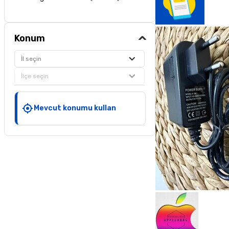
Konum
İl seçin
İlçe seçin
Mevcut konumu kullan