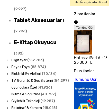
ilanlara göz atabilirsin!
(
9.927
)
Zirve İlanlar
Tablet Aksesuarları
Tümünü Gör
(
2.296
)
E-Kitap Okuyucu
(
382
)
Hatasız iPad Air 1
Bilgisayar
(
152.783
)
25.000 TL
Beyaz Eşya
(
85.874
)
Plus İlanlar
Elektrikli Ev Aletleri
(
70.134
)
Tümünü Gör
TV, Görüntü & Ses Sistemi
(
54.297
)
Oyunculara Özel
(
41.926
)
Isıtma & Soğutma
(
40.759
)
Giyilebilir Teknoloji
(
19.987
)
Fotoğraf & Kamera
(
18.018
)