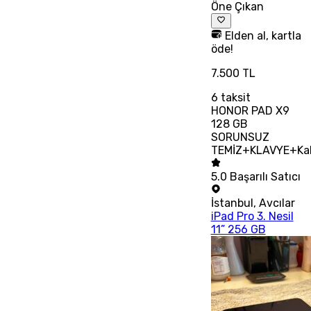
Öne Çıkan
Elden al, kartla
öde!
7.500 TL
6
taksit
HONOR PAD X9
128 GB
SORUNSUZ
TEMİZ+KLAVYE+Ka
5.0
Başarılı Satıcı
İstanbul
,
Avcılar
iPad Pro 3. Nesil
11” 256 GB