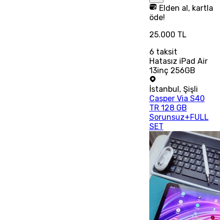
Elden al, kartla
öde!
25.000 TL
6
taksit
Hatasız iPad Air
13inç 256GB
İstanbul
,
Şişli
Casper Via S40
TR 128 GB
Sorunsuz+FULL
SET