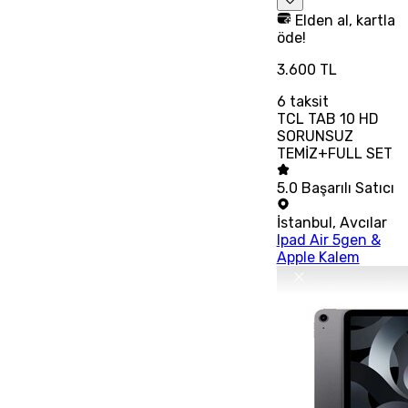
Elden al, kartla
öde!
3.600 TL
6
taksit
TCL TAB 10 HD
SORUNSUZ
TEMİZ+FULL SET
5.0
Başarılı Satıcı
İstanbul
,
Avcılar
Ipad Air 5gen &
Apple Kalem