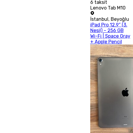
6
taksit
Lenovo Tab M10
İstanbul
,
Beyoğlu
iPad Pro 12.9” (3.
Nesil) – 256 GB
Wi-Fi | Space Gray
+ Apple Pencil