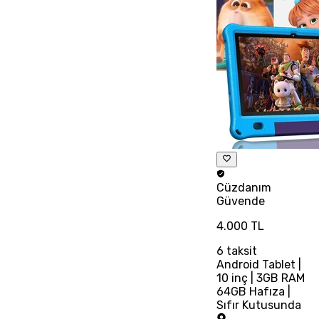
Cüzdanım
Güvende
4.000 TL
6
taksit
Android Tablet |
10 inç | 3GB RAM
64GB Hafıza |
Sıfır Kutusunda