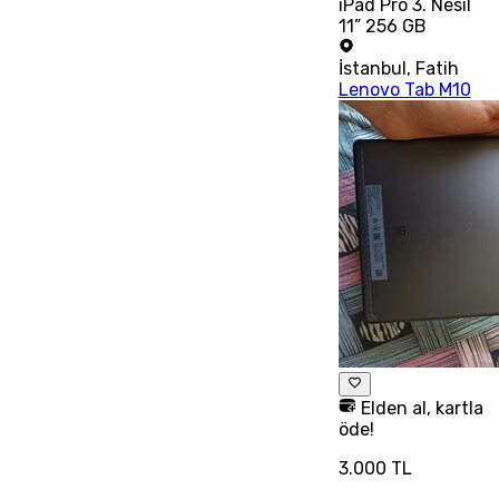
iPad Pro 3. Nesil
11” 256 GB
İstanbul
,
Fatih
Lenovo Tab M10
Elden al, kartla
öde!
3.000 TL