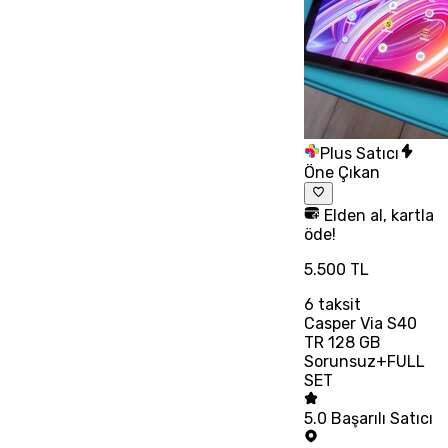
Plus Satıcı
Öne Çıkan
Elden al, kartla
öde!
5.500 TL
6
taksit
Casper Via S40
TR 128 GB
Sorunsuz+FULL
SET
5.0
Başarılı Satıcı