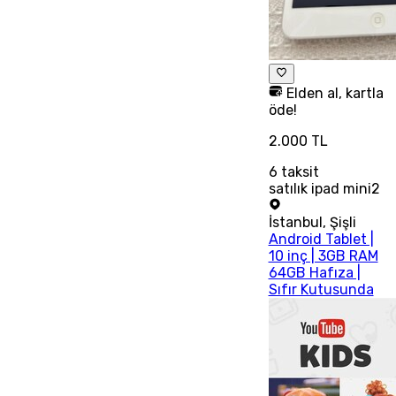
Elden al, kartla
öde!
2.000 TL
6
taksit
satılık ipad mini2
İstanbul
,
Şişli
Android Tablet |
10 inç | 3GB RAM
64GB Hafıza |
Sıfır Kutusunda