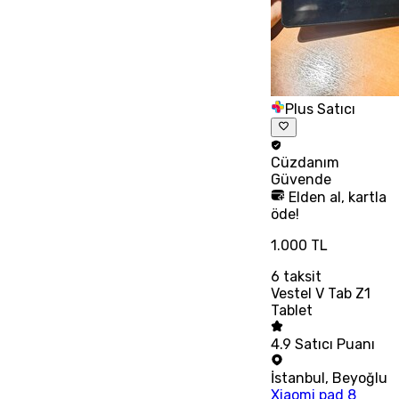
Plus Satıcı
Cüzdanım
Güvende
Elden al, kartla
öde!
1.000 TL
6
taksit
Vestel V Tab Z1
Tablet
4.9
Satıcı Puanı
İstanbul
,
Beyoğlu
Xiaomi pad 8