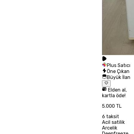
Plus Satıcı
Öne Çıkan
Büyük İlan
Elden al,
kartla öde!
5.000 TL
6
taksit
Acil satilik
Arcelik
Deepfreeze