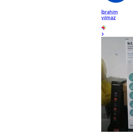
İbrahim
yılmaz