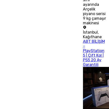
ayarında
Arçelik
piyano serisi
9 kg çamaşır
makinesi
İstanbul
,
Kağıthane
ABT BİLİŞİM
–
PlayStation
5 | Çift Kol |
PS5 20 Ay
Garantili