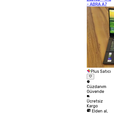
- ABRA A7
Plus Satıcı
Cüzdanım
Güvende
Ücretsiz
Kargo
Elden al,