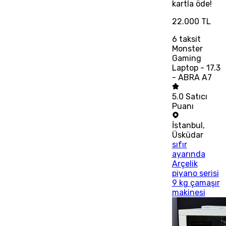
kartla öde!
22.000 TL
6
taksit
Monster
Gaming
Laptop - 17.3
- ABRA A7
5.0
Satıcı
Puanı
İstanbul
,
Üsküdar
sıfır
ayarında
Arçelik
piyano serisi
9 kg çamaşır
makinesi