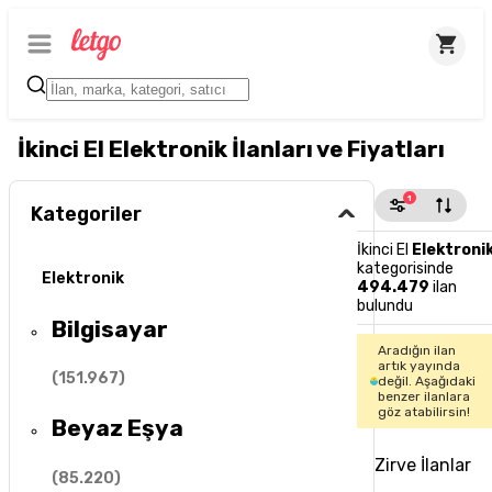
İkinci El Elektronik İlanları ve Fiyatları
1
Kategoriler
İkinci El
Elektroni
kategorisinde
Elektronik
494.479
ilan
bulundu
Bilgisayar
Aradığın ilan
artık yayında
(
151.967
)
değil. Aşağıdaki
benzer ilanlara
göz atabilirsin!
Beyaz Eşya
Zirve İlanlar
(
85.220
)