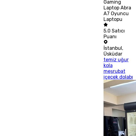
Gaming
Laptop Abra
A7 Oyuncu
Laptopu
5.0
Satıcı
Puanı
İstanbul
,
Üsküdar
temiz uğur
kola
meşrubat
içecek dolabı