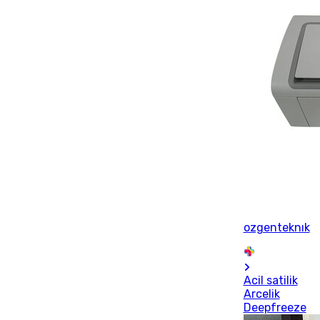
ozgenteknık
Acil satilik
Arcelik
Deepfreeze