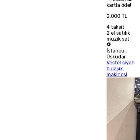
kartla öde!
2.000 TL
4
taksit
2 el satılık
müzik seti
İstanbul
,
Üsküdar
Vestel siyah
bulaşık
makinesi