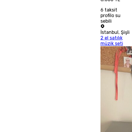
6
taksit
profilo su
sebili
İstanbul
,
Şişli
2 el satılık
müzik seti