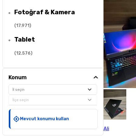
Fotoğraf & Kamera
(
17.971
)
Tablet
(
12.576
)
Konum
İl seçin
İlçe seçin
Mevcut konumu kullan
Ali