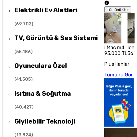
Elektrikli Ev Aletleri
Tümünü Gör
(
69.702
)
TV, Görüntü & Ses Sistemi
i Mac m4
leno
(
55.186
)
95.000 TL
36.
Plus İlanlar
Oyunculara Özel
Tümünü Gör
(
41.505
)
Isıtma & Soğutma
(
40.427
)
Giyilebilir Teknoloji
(
19.824
)