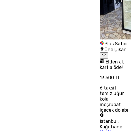
Plus Satıcı
Öne Çıkan
Elden al,
kartla öde!
13.500 TL
6
taksit
temiz uğur
kola
meşrubat
içecek dolabı
İstanbul
,
Kağıthane