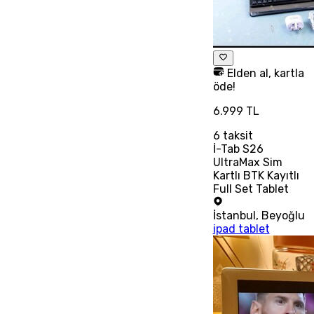
Elden al, kartla
öde!
6.999 TL
6
taksit
İ-Tab S26
UltraMax Sim
Kartlı BTK Kayıtlı
Full Set Tablet
İstanbul
,
Beyoğlu
ipad tablet