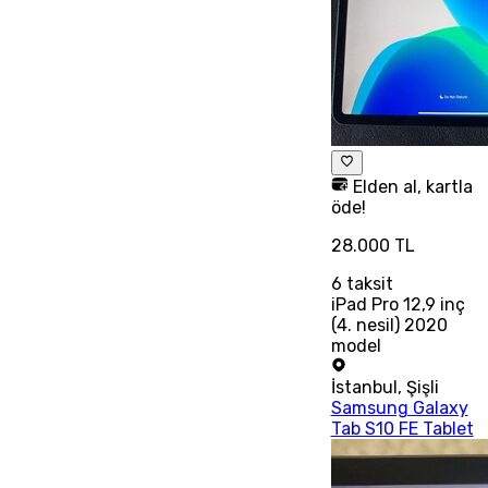
Elden al, kartla
öde!
28.000 TL
6
taksit
iPad Pro 12,9 inç
(4. nesil) 2020
model
İstanbul
,
Şişli
Samsung Galaxy
Tab S10 FE Tablet