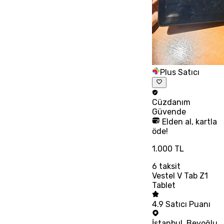
Plus Satıcı
Cüzdanım
Güvende
Elden al, kartla
öde!
1.000 TL
6
taksit
Vestel V Tab Z1
Tablet
4.9
Satıcı Puanı
İstanbul
,
Beyoğlu