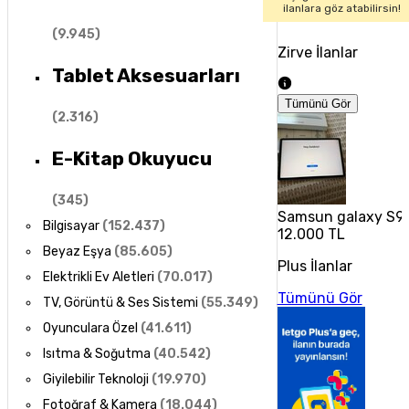
ilanlara göz atabilirsin!
(
9.945
)
Zirve İlanlar
Tablet Aksesuarları
Tümünü Gör
(
2.316
)
E-Kitap Okuyucu
(
345
)
Samsun galaxy S9 
Bilgisayar
(
152.437
)
12.000 TL
Beyaz Eşya
(
85.605
)
Plus İlanlar
Elektrikli Ev Aletleri
(
70.017
)
Tümünü Gör
TV, Görüntü & Ses Sistemi
(
55.349
)
Oyunculara Özel
(
41.611
)
Isıtma & Soğutma
(
40.542
)
Giyilebilir Teknoloji
(
19.970
)
Fotoğraf & Kamera
(
18.044
)