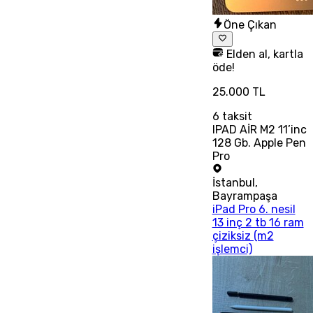
Öne Çıkan
Elden al, kartla
öde!
25.000 TL
6
taksit
IPAD AİR M2 11’inc
128 Gb. Apple Pen
Pro
İstanbul
,
Bayrampaşa
iPad Pro 6. nesil
13 inç 2 tb 16 ram
çiziksiz (m2
işlemci)