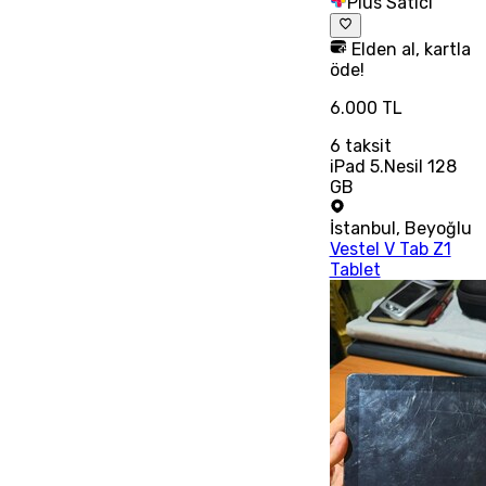
Plus Satıcı
Elden al, kartla
öde!
6.000 TL
6
taksit
iPad 5.Nesil 128
GB
İstanbul
,
Beyoğlu
Vestel V Tab Z1
Tablet