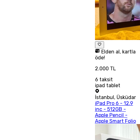
Elden al, kartla
öde!
2.000 TL
6
taksit
ipad tablet
İstanbul
,
Üsküdar
iPad Pro 6 - 12.9
inc - 512GB -
Apple Pencil -
Apple Smart Folio