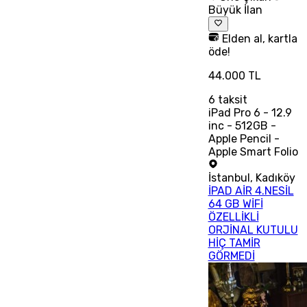
Büyük İlan
Elden al, kartla
öde!
44.000 TL
6
taksit
iPad Pro 6 - 12.9
inc - 512GB -
Apple Pencil -
Apple Smart Folio
İstanbul
,
Kadıköy
İPAD AİR 4.NESİL
64 GB WİFİ
ÖZELLİKLİ
ORJİNAL KUTULU
HİÇ TAMİR
GÖRMEDİ