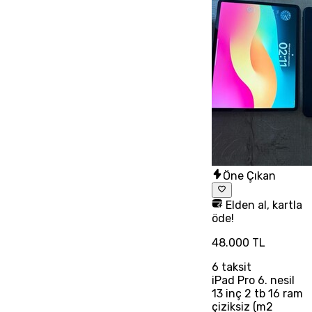
Öne Çıkan
Elden al, kartla
öde!
48.000 TL
6
taksit
iPad Pro 6. nesil
13 inç 2 tb 16 ram
çiziksiz (m2