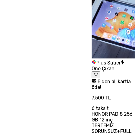
Plus Satıcı
Öne Çıkan
Elden al, kartla
öde!
7.500 TL
6
taksit
HONOR PAD 8 256
GB 12 inç
TERTEMİZ
SORUNSUZ+FULL