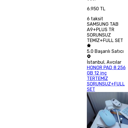
6.950 TL
6
taksit
SAMSUNG TAB
A9+PLUS TR
SORUNSUZ
TEMİZ+FULL SET
5.0
Başarılı Satıcı
İstanbul
,
Avcılar
HONOR PAD 8 256
GB 12 inç
TERTEMİZ
SORUNSUZ+FULL
SET