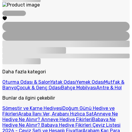
Daha fazla kategori
Oturma Odası & Salon
Yatak Odası
Yemek Odası
Mutfak &
Banyo
Çocuk & Genç Odası
Bahçe Mobilyası
Antre & Hol
Bunlar da ilgini çekebilir
Sömestir ve Karne Hediyesi
Doğum Günü Hediye ve
Fikirleri
Araba İlanı Ver, Arabanı Hızlıca Sat
Anneye Ne
Hediye Ne Alınır? Anneye Hediye Fikirleri
Babaya Ne
Hediye Ne Alınır? Babaya Hediye Fikirleri
Çeyiz Listesi
2026 - Çeyiz Seti ve Hesaplı Fiyatlar
Arabam Kaç Para