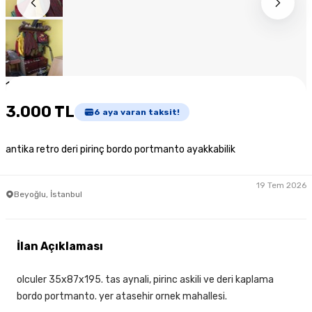
1
/
9
3.000 TL
6
aya varan taksit!
antika retro deri pirinç bordo portmanto ayakkabilik
19 Tem 2026
Beyoğlu, İstanbul
İlan Açıklaması
olculer 35x87x195. tas aynali, pirinc askili ve deri kaplama
bordo portmanto. yer atasehir ornek mahallesi.