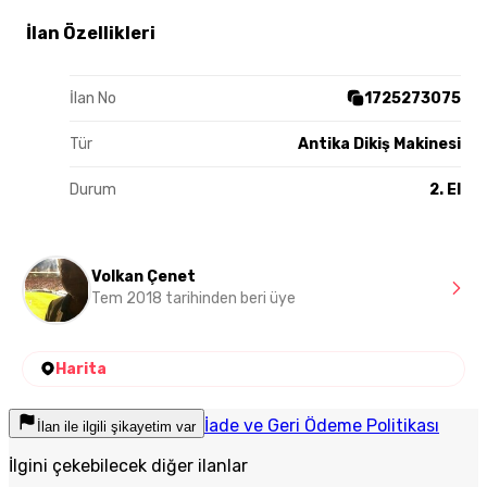
İlan Özellikleri
İlan No
1725273075
Tür
Antika Dikiş Makinesi
Durum
2. El
Volkan Çenet
Tem 2018 tarihinden beri üye
Harita
İade ve Geri Ödeme Politikası
İlan ile ilgili şikayetim var
İlgini çekebilecek diğer ilanlar