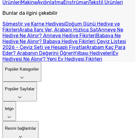
Ürünleri
Makine
Aydınlatma
Enstrüman
Tekstil Ürünleri
Bunlar da ilgini çekebilir
Sömestir ve Karne Hediyesi
Doğum Günü Hediye ve
Fikirleri
Araba İlanı Ver, Arabanı Hızlıca Sat
Anneye Ne
Hediye Ne Alınır? Anneye Hediye Fikirleri
Babaya Ne
Hediye Ne Alınır? Babaya Hediye Fikirleri
Çeyiz Listesi
2026 - Çeyiz Seti ve Hesaplı Fiyatlar
Arabam Kaç Para
Eder? Arabanın Değerini Öğren
Yılbaşı Hediyeleri
Ev
Hediyesi Ne Alınır? Yeni Ev Hediyesi Fikirleri
Popüler Kategoriler
Popüler Sayfalar
letgo
Resmi bağlantılar