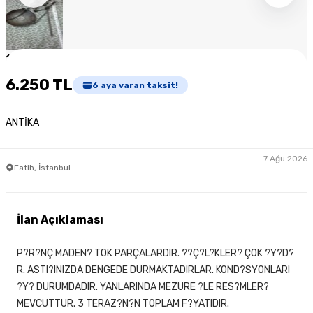
1
/
9
6.250 TL
6
aya varan taksit!
ANTİKA
7 Ağu 2026
Fatih, İstanbul
İlan Açıklaması
P?R?NÇ MADEN? TOK PARÇALARDIR. ??Ç?L?KLER? ÇOK ?Y?D?
R. ASTI?INIZDA DENGEDE DURMAKTADIRLAR. KOND?SYONLARI
?Y? DURUMDADIR. YANLARINDA MEZURE ?LE RES?MLER?
MEVCUTTUR. 3 TERAZ?N?N TOPLAM F?YATIDIR.