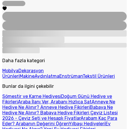
Daha fazla kategori
Mobilya
Dekorasyon
Ürünleri
Makine
Aydınlatma
Enstrüman
Tekstil Ürünleri
Bunlar da ilgini çekebilir
Sömestir ve Karne Hediyesi
Doğum Günü Hediye ve
Fikirleri
Araba İlanı Ver, Arabanı Hızlıca Sat
Anneye Ne
Hediye Ne Alınır? Anneye Hediye Fikirleri
Babaya Ne
Hediye Ne Alınır? Babaya Hediye Fikirleri
Çeyiz Listesi
2026 - Çeyiz Seti ve Hesaplı Fiyatlar
Arabam Kaç Para
Eder? Arabanın Değerini Öğren
Yılbaşı Hediyeleri
Ev