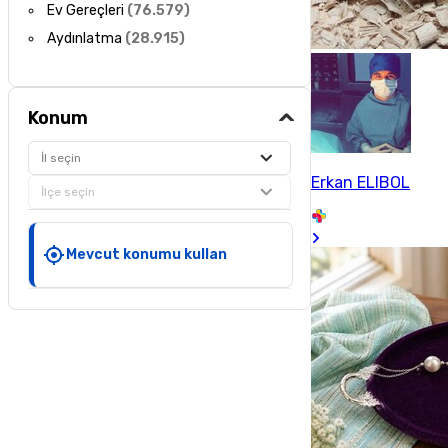
Ev Gereçleri
(
76.579
)
Aydınlatma
(
28.915
)
Konum
İl seçin
Erkan ELIBOL
İlçe seçin
Mevcut konumu kullan