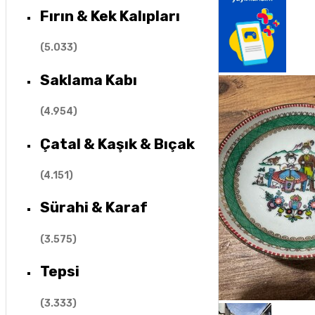
Fırın & Kek Kalıpları
(
5.033
)
Saklama Kabı
(
4.954
)
Çatal & Kaşık & Bıçak
(
4.151
)
Sürahi & Karaf
(
3.575
)
Tepsi
(
3.333
)