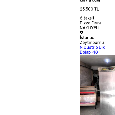
kartla öde!
23.500 TL
6
taksit
Pizza Fırını
NAKLİYELİ
İstanbul
,
Zeytinburnu
N Dustrio Dik
Dolap -18