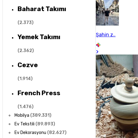
Baharat Takımı
(
2.373
)
Şahin z..
Yemek Takımı
(
2.362
)
Cezve
(
1.914
)
French Press
(
1.476
)
Mobilya
(
389.331
)
Ev Tekstili
(
89.893
)
Ev Dekorasyonu
(
82.627
)