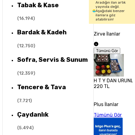
Aradığın ilan artık
Tabak & Kase
yayında değil.
Aşağıdaki benzer
ilanlara göz
(
16.194
)
atabilirsin!
Bardak & Kadeh
Zirve İlanlar
(
12.750
)
Tümünü Gör
Sofra, Servis & Sunum
(
12.359
)
H T Y DAN URUNL
Tencere & Tava
220 TL
(
7.721
)
Plus İlanlar
Çaydanlık
Tümünü Gör
(
5.494
)