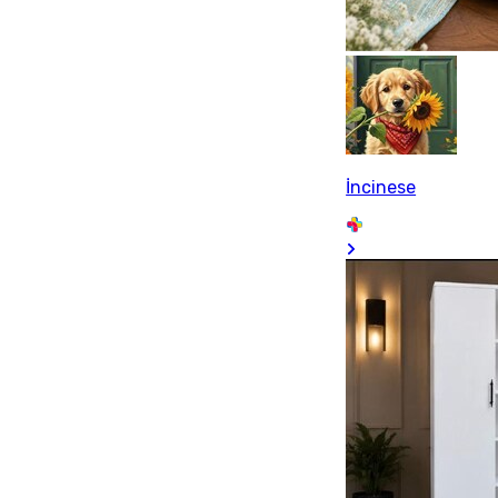
İncinese