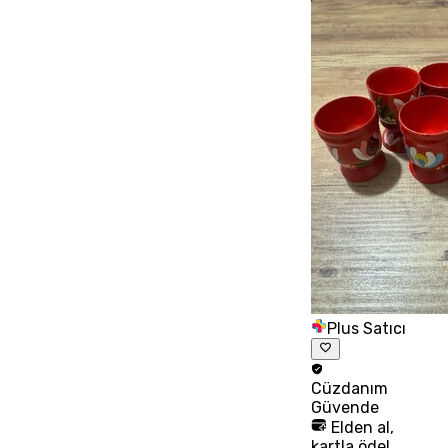
Plus Satıcı
Cüzdanım
Güvende
Elden al,
kartla öde!