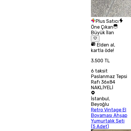
Plus Satıcı
Öne Çıkan
Büyük İlan
Elden al,
kartla öde!
3.500 TL
6
taksit
Paslanmaz Tepsi
Rafı 36x84
NAKLİYELİ
İstanbul
,
Beyoğlu
Retro Vintage El
Boyaması Ahşap
Yumurtalık Seti
(5 Adet)