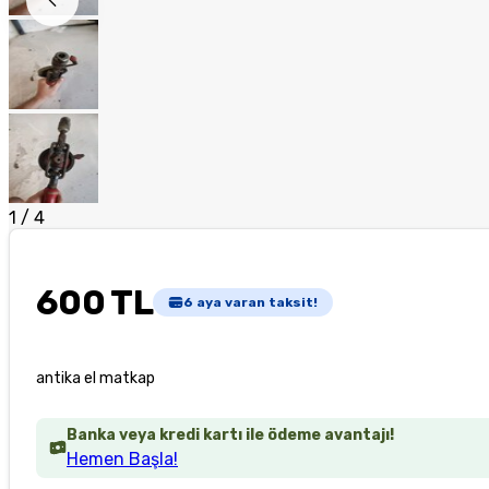
1
/
4
600 TL
6
aya varan taksit!
antika el matkap
Banka veya kredi kartı ile ödeme avantajı!
Hemen Başla!