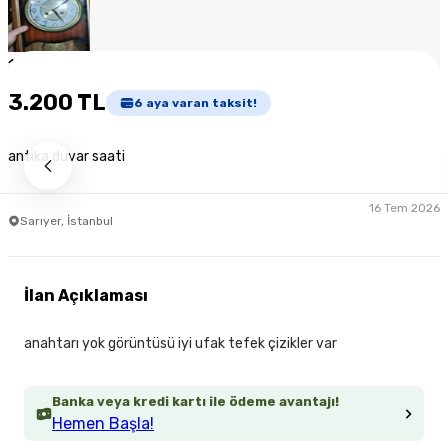
1
/
8
3.200 TL
6
aya varan taksit!
antika duvar saati
16 Tem 2026
Sarıyer, İstanbul
İlan Açıklaması
anahtarı yok görüntüsü iyi ufak tefek çizikler var
Banka veya kredi kartı ile ödeme avantajı!
Hemen Başla!