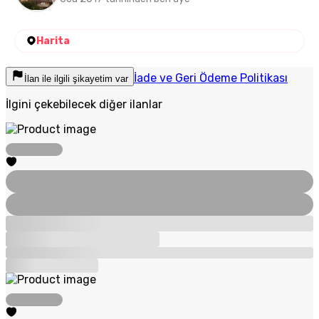
Harita
İade ve Geri Ödeme Politikası
İlan ile ilgili şikayetim var
İlgini çekebilecek diğer ilanlar