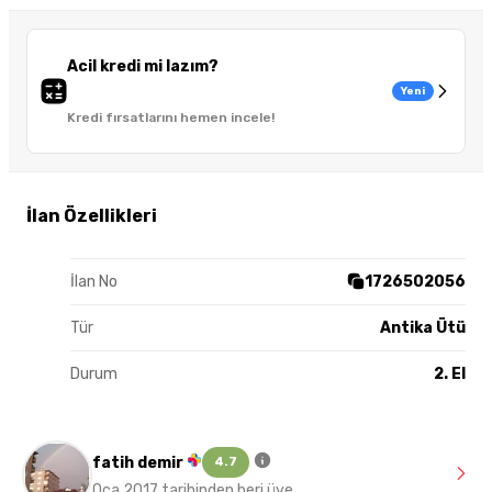
Acil kredi mi lazım?
Yeni
Kredi fırsatlarını hemen incele!
İlan Özellikleri
İlan No
1726502056
Tür
Antika Ütü
Durum
2. El
fatih demir
4.7
Oca 2017 tarihinden beri üye