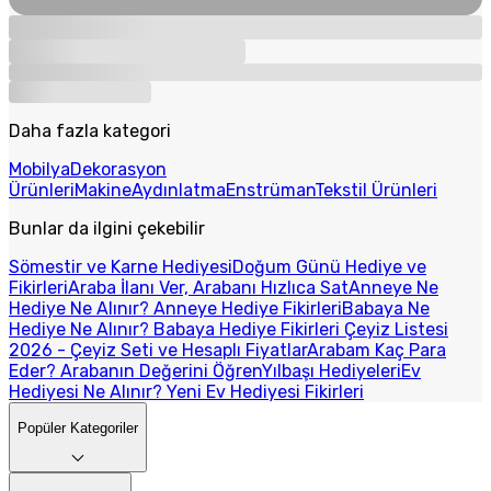
Daha fazla kategori
Mobilya
Dekorasyon
Ürünleri
Makine
Aydınlatma
Enstrüman
Tekstil Ürünleri
Bunlar da ilgini çekebilir
Sömestir ve Karne Hediyesi
Doğum Günü Hediye ve
Fikirleri
Araba İlanı Ver, Arabanı Hızlıca Sat
Anneye Ne
Hediye Ne Alınır? Anneye Hediye Fikirleri
Babaya Ne
Hediye Ne Alınır? Babaya Hediye Fikirleri
Çeyiz Listesi
2026 - Çeyiz Seti ve Hesaplı Fiyatlar
Arabam Kaç Para
Eder? Arabanın Değerini Öğren
Yılbaşı Hediyeleri
Ev
Hediyesi Ne Alınır? Yeni Ev Hediyesi Fikirleri
Popüler Kategoriler