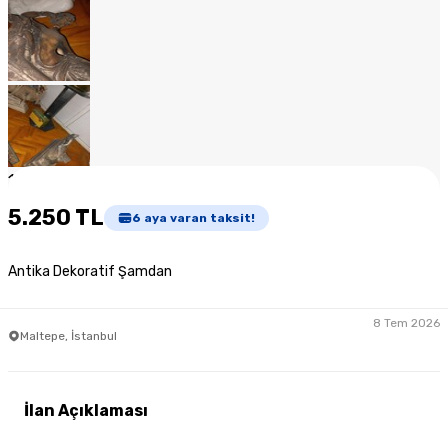
1
/
12
5.250 TL
6
aya varan taksit!
Antika Dekoratif Şamdan
8 Tem 2026
Maltepe, İstanbul
İlan Açıklaması