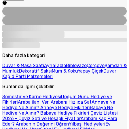
Daha fazla kategori
Duvar & Masa Saati
Ayna
Tablo
Biblo
Vazo
Çerçeve
Şamdan &
Mumluk
Dekoratif Saksı
Mum & Koku
Yapay Çiçek
Duvar
Kağıdı
Parti Malzemeleri
Bunlar da ilgini çekebilir
Sömestir ve Karne Hediyesi
Doğum Günü Hediye ve
Fikirleri
Araba İlanı Ver, Arabanı Hızlıca Sat
Anneye Ne
Hediye Ne Alınır? Anneye Hediye Fikirleri
Babaya Ne
Hediye Ne Alınır? Babaya Hediye Fikirleri
Çeyiz Listesi
2026 - Çeyiz Seti ve Hesaplı Fiyatlar
Arabam Kaç Para
Eder? Arabanın Değerini Öğren
Yılbaşı Hediyeleri
Ev