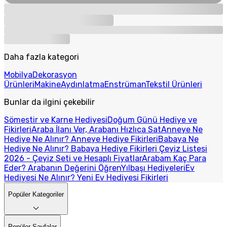
Daha fazla kategori
Mobilya
Dekorasyon
Ürünleri
Makine
Aydınlatma
Enstrüman
Tekstil Ürünleri
Bunlar da ilgini çekebilir
Sömestir ve Karne Hediyesi
Doğum Günü Hediye ve
Fikirleri
Araba İlanı Ver, Arabanı Hızlıca Sat
Anneye Ne
Hediye Ne Alınır? Anneye Hediye Fikirleri
Babaya Ne
Hediye Ne Alınır? Babaya Hediye Fikirleri
Çeyiz Listesi
2026 - Çeyiz Seti ve Hesaplı Fiyatlar
Arabam Kaç Para
Eder? Arabanın Değerini Öğren
Yılbaşı Hediyeleri
Ev
Hediyesi Ne Alınır? Yeni Ev Hediyesi Fikirleri
Popüler Kategoriler
Popüler Sayfalar