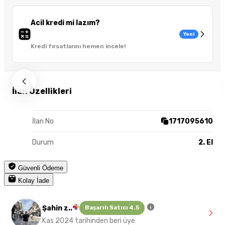
Acil kredi mi lazım?
Yeni
Kredi fırsatlarını hemen incele!
İlan Özellikleri
İlan No
1717095610
Durum
2. El
Güvenli Ödeme
Kolay İade
Şahin z..
Başarılı Satıcı 4.5
Kas 2024 tarihinden beri üye