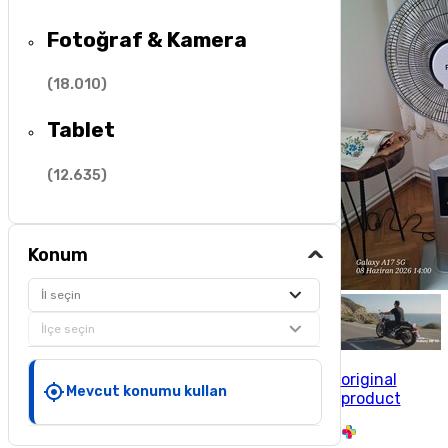
Fotoğraf & Kamera
(
18.010
)
Tablet
(
12.635
)
Konum
İl seçin
İlçe seçin
original
Mevcut konumu kullan
product