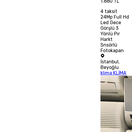
1.880 TL
4
taksit
24Mp Full Hd
Led Gece
Görşlü 3
Yönlü Pır
Harkt
Snsörlü
Fotokapan
İstanbul
,
Beyoğlu
klima KLİMA