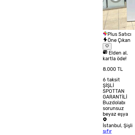
Plus Satıcı
Öne Çıkan
Elden al,
kartla öde!
8.000 TL
6
taksit
ŞİŞLİ
SPOTTAN
GARANTİLİ
Buzdolabı
sorunsuz
beyaz eşya
İstanbul
,
Şişli
sıfır