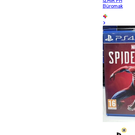
İZMİR PH
Büromak