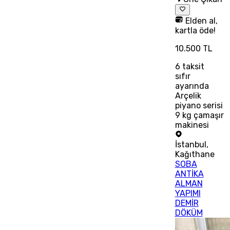
Elden al,
kartla öde!
10.500 TL
6
taksit
sıfır
ayarında
Arçelik
piyano serisi
9 kg çamaşır
makinesi
İstanbul
,
Kağıthane
SOBA
ANTİKA
ALMAN
YAPIMI
DEMİR
DÖKÜM