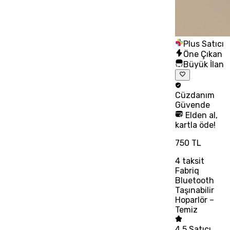
Plus Satıcı
Öne Çıkan
Büyük İlan
Cüzdanım
Güvende
Elden al,
kartla öde!
750 TL
4
taksit
Fabriq
Bluetooth
Taşınabilir
Hoparlör –
Temiz
4.5
Satıcı