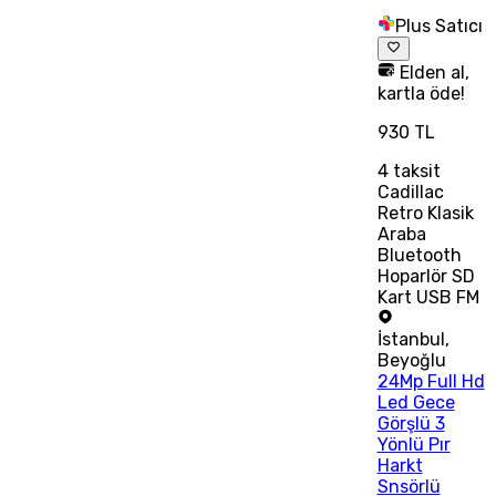
Plus Satıcı
Elden al,
kartla öde!
930 TL
4
taksit
Cadillac
Retro Klasik
Araba
Bluetooth
Hoparlör SD
Kart USB FM
İstanbul
,
Beyoğlu
24Mp Full Hd
Led Gece
Görşlü 3
Yönlü Pır
Harkt
Snsörlü