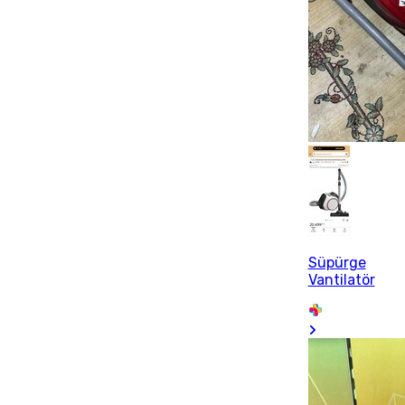
Süpürge
Vantilatör