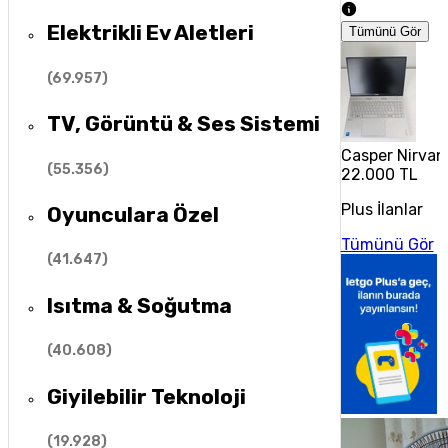
Elektrikli Ev Aletleri
Tümünü Gör
(
69.957
)
TV, Görüntü & Ses Sistemi
Casper Nirvan
(
55.356
)
22.000 TL
Plus İlanlar
Oyunculara Özel
Tümünü Gör
(
41.647
)
Isıtma & Soğutma
(
40.608
)
Giyilebilir Teknoloji
(
19.928
)