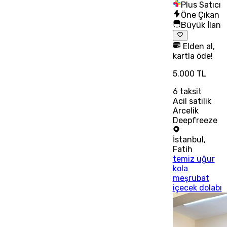
Plus Satıcı
Öne Çıkan
Büyük İlan
Elden al,
kartla öde!
5.000 TL
6
taksit
Acil satilik
Arcelik
Deepfreeze
İstanbul
,
Fatih
temiz uğur
kola
meşrubat
içecek dolabı