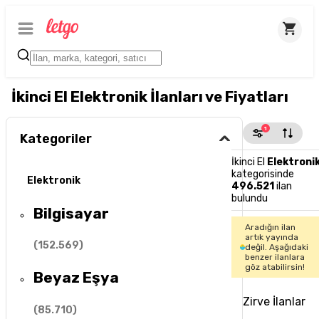
İkinci El Elektronik İlanları ve Fiyatları
1
Kategoriler
İkinci El
Elektroni
kategorisinde
Elektronik
496.521
ilan
bulundu
Bilgisayar
Aradığın ilan
artık yayında
(
152.569
)
değil. Aşağıdaki
benzer ilanlara
göz atabilirsin!
Beyaz Eşya
Zirve İlanlar
(
85.710
)