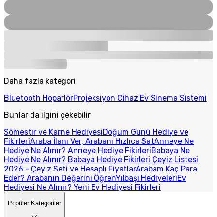
Daha fazla kategori
Bluetooth Hoparlör
Projeksiyon Cihazı
Ev Sinema Sistemi
Bunlar da ilgini çekebilir
Sömestir ve Karne Hediyesi
Doğum Günü Hediye ve
Fikirleri
Araba İlanı Ver, Arabanı Hızlıca Sat
Anneye Ne
Hediye Ne Alınır? Anneye Hediye Fikirleri
Babaya Ne
Hediye Ne Alınır? Babaya Hediye Fikirleri
Çeyiz Listesi
2026 - Çeyiz Seti ve Hesaplı Fiyatlar
Arabam Kaç Para
Eder? Arabanın Değerini Öğren
Yılbaşı Hediyeleri
Ev
Hediyesi Ne Alınır? Yeni Ev Hediyesi Fikirleri
Popüler Kategoriler