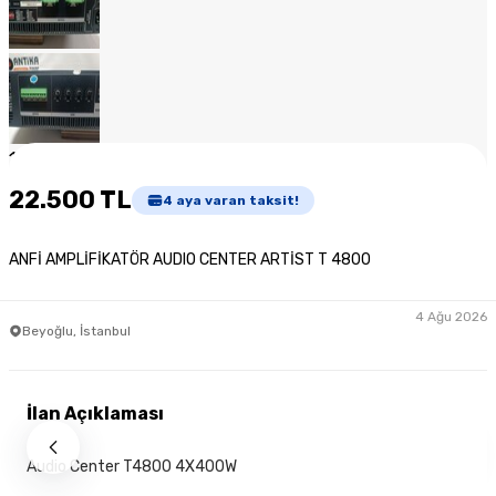
1
/
8
22.500 TL
4
aya varan taksit!
ANFİ AMPLİFİKATÖR AUDIO CENTER ARTİST T 4800
4 Ağu 2026
Beyoğlu, İstanbul
İlan Açıklaması
Audio Center T4800 4X400W