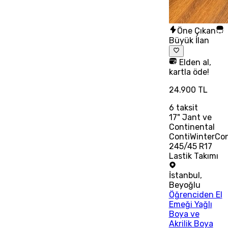
Öne Çıkan
Büyük İlan
Elden al,
kartla öde!
24.900 TL
6
taksit
17" Jant ve
Continental
ContiWinterCo
245/45 R17
Lastik Takımı
İstanbul
,
Beyoğlu
Öğrenciden El
Emeği Yağlı
Boya ve
Akrilik Boya