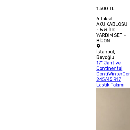
1.500 TL
6
taksit
AKÜ KABLOSU
- WW İLK
YARDIM SET -
BİJON
İstanbul
,
Beyoğlu
17" Jant ve
Continental
ContiWinterCo
245/45 R17
Lastik Takımı