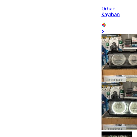
Orhan
Kayıhan