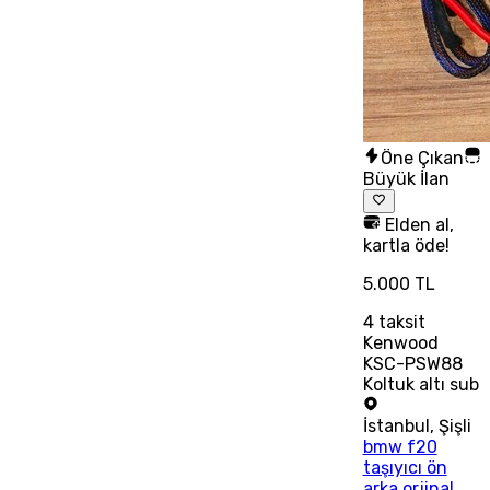
Öne Çıkan
Büyük İlan
Elden al,
kartla öde!
5.000 TL
4
taksit
Kenwood
KSC-PSW88
Koltuk altı sub
İstanbul
,
Şişli
bmw f20
taşıyıcı ön
arka orjinal