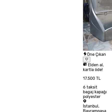
Öne Çıkan
Elden al,
kartla öde!
17.500 TL
6
taksit
bagaj kapağı
polyester
İstanbul
,
Bayrampaşa