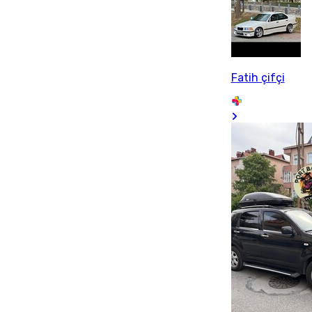
Fatih çifçi