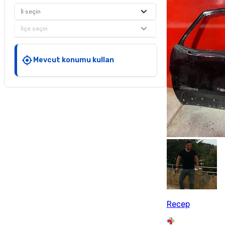
İl seçin
İlçe seçin
Mevcut konumu kullan
Recep