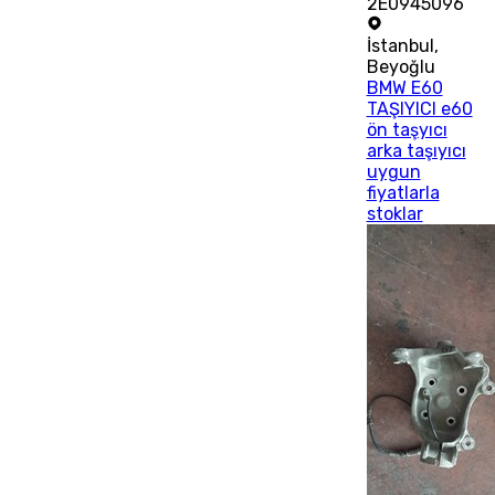
2E0945096
İstanbul
,
Beyoğlu
BMW E60
TAŞIYICI e60
ön taşyıcı
arka taşıyıcı
uygun
fiyatlarla
stoklar