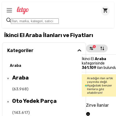
İkinci El Araba İlanları ve Fiyatları
1
Kategoriler
İkinci El
Araba
kategorisinde
Araba
361.109
ilan bulund
Araba
Aradığın ilan artık
yayında değil.
Aşağıdaki benzer
(
63.968
)
ilanlara göz
atabilirsin!
Oto Yedek Parça
Zirve İlanlar
(
143.617
)