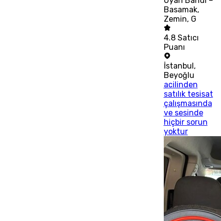
Uyarı Bandı –
Basamak,
Zemin, G
4.8
Satıcı
Puanı
İstanbul
,
Beyoğlu
acilinden
satılık tesisat
çalışmasında
ve sesinde
hiçbir sorun
yoktur