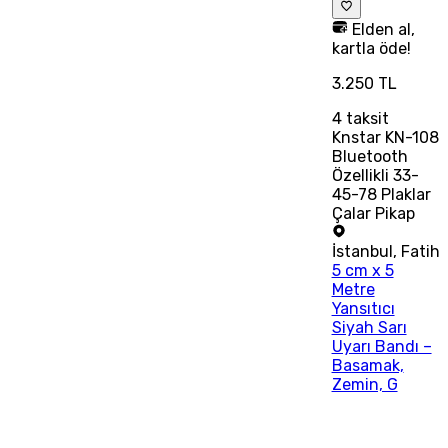
Elden al,
kartla öde!
3.250 TL
4
taksit
Knstar KN-108
Bluetooth
Özellikli 33-
45-78 Plaklar
Çalar Pikap
İstanbul
,
Fatih
5 cm x 5
Metre
Yansıtıcı
Siyah Sarı
Uyarı Bandı –
Basamak,
Zemin, G