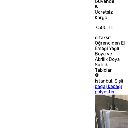
Güvende
Ücretsiz
Kargo
7.500 TL
6
taksit
Öğrenciden El
Emeği Yağlı
Boya ve
Akrilik Boya
Satılık
Tablolar
İstanbul
,
Şişli
bagaj kapağı
polyester