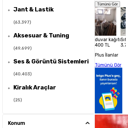
Tümünü Gör
Jant & Lastik
(
63.397
)
Aksesuar & Tuning
duvar kağıtı
Sıf
400 TL
3.7
(
49.699
)
Plus İlanlar
Ses & Görüntü Sistemleri
Tümünü Gör
(
40.403
)
Kiralık Araçlar
(
25
)
Konum