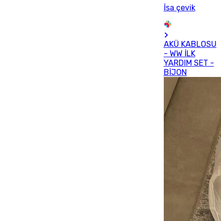
İsa çevik
AKÜ KABLOSU
- WW İLK
YARDIM SET -
BİJON