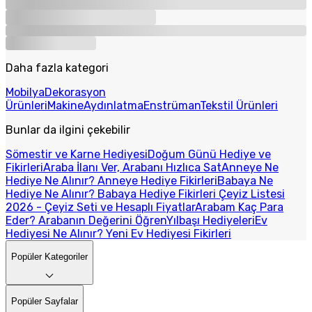
Daha fazla kategori
Mobilya
Dekorasyon
Ürünleri
Makine
Aydınlatma
Enstrüman
Tekstil Ürünleri
Bunlar da ilgini çekebilir
Sömestir ve Karne Hediyesi
Doğum Günü Hediye ve
Fikirleri
Araba İlanı Ver, Arabanı Hızlıca Sat
Anneye Ne
Hediye Ne Alınır? Anneye Hediye Fikirleri
Babaya Ne
Hediye Ne Alınır? Babaya Hediye Fikirleri
Çeyiz Listesi
2026 - Çeyiz Seti ve Hesaplı Fiyatlar
Arabam Kaç Para
Eder? Arabanın Değerini Öğren
Yılbaşı Hediyeleri
Ev
Hediyesi Ne Alınır? Yeni Ev Hediyesi Fikirleri
Popüler Kategoriler
Popüler Sayfalar