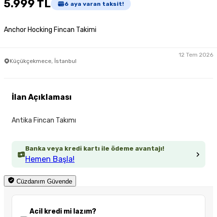
5.999 TL
6
aya varan taksit!
Anchor Hocking Fincan Takimi
12 Tem 2026
Küçükçekmece, İstanbul
İlan Açıklaması
Antika Fincan Takımı
Banka veya kredi kartı ile ödeme avantajı!
Hemen Başla!
Cüzdanım Güvende
Acil kredi mi lazım?