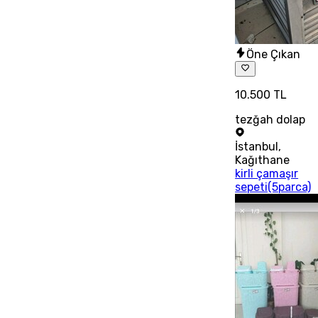
Öne Çıkan
10.500 TL
tezğah dolap
İstanbul
,
Kağıthane
kirli çamaşır
sepeti(5parca)