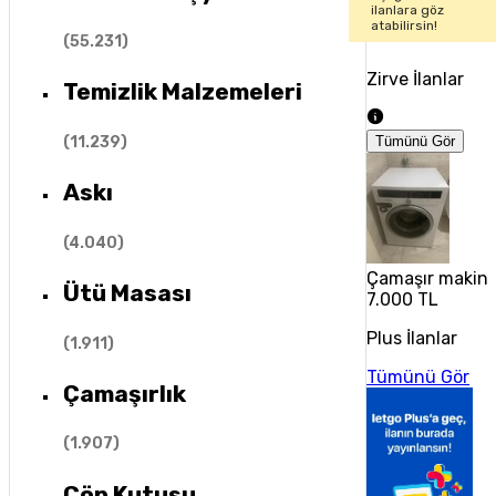
ilanlara göz
atabilirsin!
(
55.231
)
Zirve İlanlar
Temizlik Malzemeleri
(
11.239
)
Tümünü Gör
Askı
(
4.040
)
Çamaşır makine
Ütü Masası
7.000 TL
Plus İlanlar
(
1.911
)
Tümünü Gör
Çamaşırlık
(
1.907
)
Çöp Kutusu