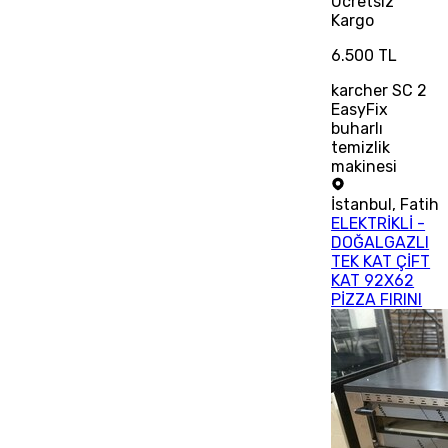
Ücretsiz
Kargo
6.500 TL
karcher SC 2
EasyFix
buharlı
temizlik
makinesi
İstanbul
,
Fatih
ELEKTRİKLİ -
DOĞALGAZLI
TEK KAT ÇİFT
KAT 92X62
PİZZA FIRINI