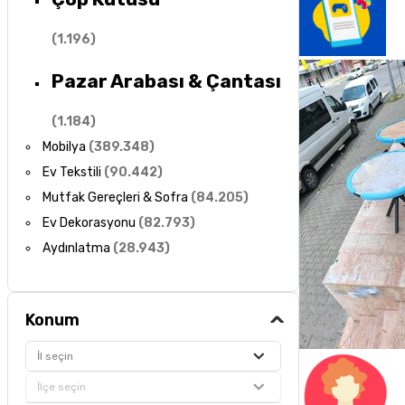
(
1.196
)
Pazar Arabası & Çantası
(
1.184
)
Mobilya
(
389.348
)
Ev Tekstili
(
90.442
)
Mutfak Gereçleri & Sofra
(
84.205
)
Ev Dekorasyonu
(
82.793
)
Aydınlatma
(
28.943
)
Konum
İl seçin
İlçe seçin