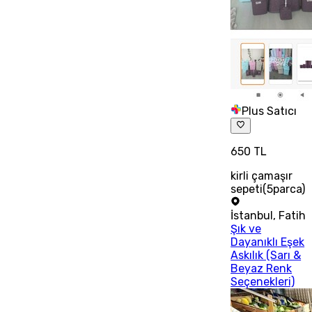
Plus Satıcı
650 TL
kirli çamaşır
sepeti(5parca)
İstanbul
,
Fatih
Şık ve
Dayanıklı Eşek
Askılık (Sarı &
Beyaz Renk
Seçenekleri)