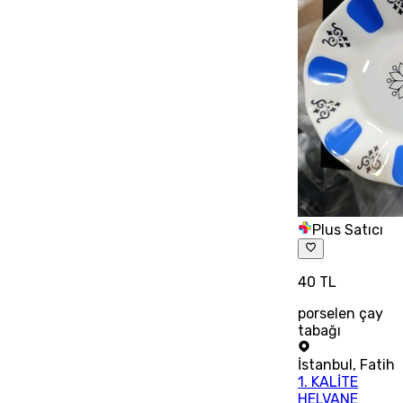
Plus Satıcı
40 TL
porselen çay
tabağı
İstanbul
,
Fatih
1. KALİTE
HELVANE