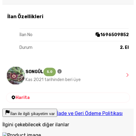
İlan Özellikleri
İlan No
1696509852
Durum
2. El
SONGÜL
5.0
Kas 2021 tarihinden beri üye
Harita
İade ve Geri Ödeme Politikası
İlan ile ilgili şikayetim var
İlgini çekebilecek diğer ilanlar