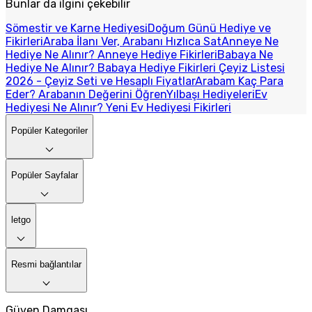
Bunlar da ilgini çekebilir
Sömestir ve Karne Hediyesi
Doğum Günü Hediye ve
Fikirleri
Araba İlanı Ver, Arabanı Hızlıca Sat
Anneye Ne
Hediye Ne Alınır? Anneye Hediye Fikirleri
Babaya Ne
Hediye Ne Alınır? Babaya Hediye Fikirleri
Çeyiz Listesi
2026 - Çeyiz Seti ve Hesaplı Fiyatlar
Arabam Kaç Para
Eder? Arabanın Değerini Öğren
Yılbaşı Hediyeleri
Ev
Hediyesi Ne Alınır? Yeni Ev Hediyesi Fikirleri
Popüler Kategoriler
Popüler Sayfalar
letgo
Resmi bağlantılar
Güven Damgası