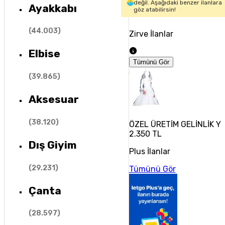
değil. Aşağıdaki benzer ilanlara
Ayakkabı
göz atabilirsin!
(
44.003
)
Zirve İlanlar
Elbise
Tümünü Gör
(
39.865
)
Aksesuar
(
38.120
)
ÖZEL ÜRETİM GELİNLİK Y
2.350 TL
Dış Giyim
Plus İlanlar
(
29.231
)
Tümünü Gör
Çanta
(
28.597
)