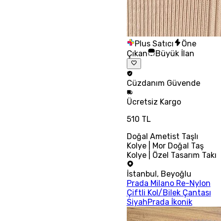
Plus Satıcı
Öne
Çıkan
Büyük İlan
Cüzdanım
Güvende
Ücretsiz
Kargo
510 TL
Doğal Ametist Taşlı
Kolye | Mor Doğal Taş
Kolye | Özel Tasarım Takı
İstanbul
,
Beyoğlu
Prada Milano Re-Nylon
Çiftli Kol/Bilek Çantası
SiyahPrada İkonik