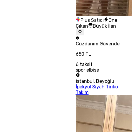
Plus Satıcı
Öne
Çıkan
Büyük İlan
Cüzdanım
Güvende
650 TL
6
taksit
spor elbise
İstanbul
,
Beyoğlu
İpekyol Siyah Tiriko
Takım