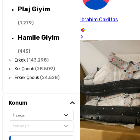
Plaj Giyim
İbrahim Cakiltas
(
1.279
)
Hamile Giyim
(
445
)
Erkek
(
143.298
)
Kız Çocuk
(
28.509
)
Erkek Çocuk
(
24.528
)
Konum
İl seçin
İlçe seçin