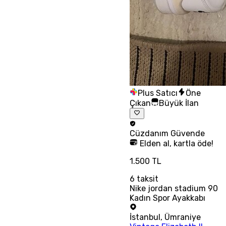
Plus Satıcı
Öne
Çıkan
Büyük İlan
Cüzdanım
Güvende
Elden al, kartla öde!
1.500 TL
6
taksit
Nike jordan stadium 90
Kadın Spor Ayakkabı
İstanbul
,
Ümraniye