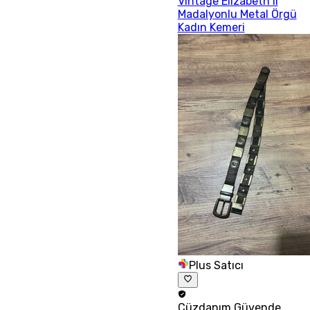
Vintage Elizabeth II
Madalyonlu Metal Örgü
Kadın Kemeri
Plus Satıcı
Cüzdanım
Güvende