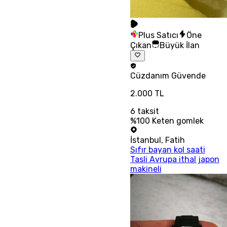
Plus Satıcı
Öne
Çıkan
Büyük İlan
Cüzdanım
Güvende
2.000 TL
6
taksit
%100 Keten gomlek
İstanbul
,
Fatih
Sıfır bayan kol saati
Tasli Avrupa ithal japon
makineli