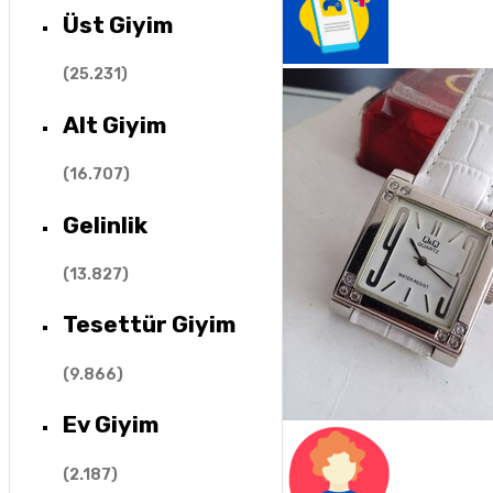
Üst Giyim
(
25.231
)
Alt Giyim
(
16.707
)
Gelinlik
(
13.827
)
Tesettür Giyim
(
9.866
)
Ev Giyim
(
2.187
)