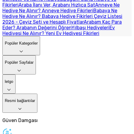
Fikirleri
Araba İlanı Ver, Arabanı Hızlıca Sat
Anneye Ne
Hediye Ne Alınır? Anneye Hediye Fikirleri
Babaya Ne
Hediye Ne Alınır? Babaya Hediye Fikirleri
Çeyiz Listesi
2026 - Çeyiz Seti ve Hesaplı Fiyatlar
Arabam Kaç Para
Eder? Arabanın Değerini Öğren
Yılbaşı Hediyeleri
Ev
Hediyesi Ne Alınır? Yeni Ev Hediyesi Fikirleri
Popüler Kategoriler
Popüler Sayfalar
letgo
Resmi bağlantılar
Güven Damgası