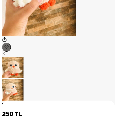
1
/
2
250 TL