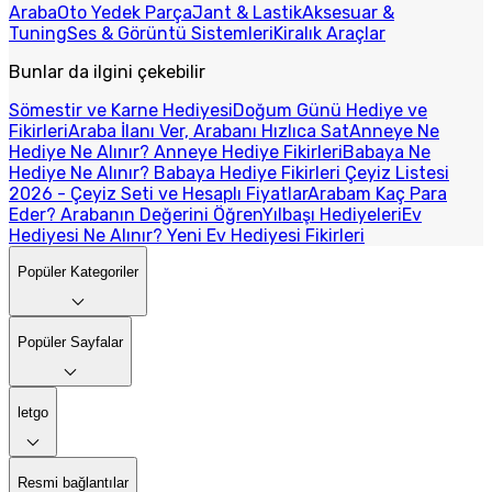
Araba
Oto Yedek Parça
Jant & Lastik
Aksesuar &
Tuning
Ses & Görüntü Sistemleri
Kiralık Araçlar
Bunlar da ilgini çekebilir
Sömestir ve Karne Hediyesi
Doğum Günü Hediye ve
Fikirleri
Araba İlanı Ver, Arabanı Hızlıca Sat
Anneye Ne
Hediye Ne Alınır? Anneye Hediye Fikirleri
Babaya Ne
Hediye Ne Alınır? Babaya Hediye Fikirleri
Çeyiz Listesi
2026 - Çeyiz Seti ve Hesaplı Fiyatlar
Arabam Kaç Para
Eder? Arabanın Değerini Öğren
Yılbaşı Hediyeleri
Ev
Hediyesi Ne Alınır? Yeni Ev Hediyesi Fikirleri
Popüler Kategoriler
Popüler Sayfalar
letgo
Resmi bağlantılar