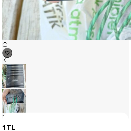
1
/
2
1 TL