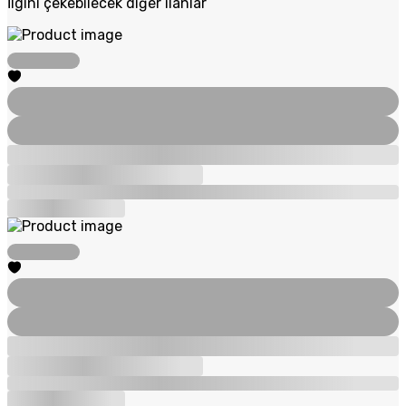
İlgini çekebilecek diğer ilanlar