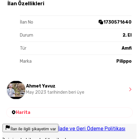
İlan Özellikleri
İlan No
1730571640
Durum
2. El
Tür
Amfi
Marka
Pilippo
Ahmet Yavuz
May 2023 tarihinden beri üye
Harita
İade ve Geri Ödeme Politikası
İlan ile ilgili şikayetim var