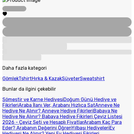
Daha fazla kategori
Gömlek
Tshirt
Hırka & Kazak
Süveter
Sweatshirt
Bunlar da ilgini çekebilir
Sömestir ve Karne Hediyesi
Doğum Günü Hediye ve
Fikirleri
Araba İlanı Ver, Arabanı Hızlıca Sat
Anneye Ne
Hediye Ne Alınır? Anneye Hediye Fikirleri
Babaya Ne
Hediye Ne Alınır? Babaya Hediye Fikirleri
Çeyiz Listesi
2026 - Çeyiz Seti ve Hesaplı Fiyatlar
Arabam Kaç Para
Eder? Arabanın Değerini Öğren
Yılbaşı Hediyeleri
Ev
Hediyesi Ne Alınır? Yeni Ev Hediyesi Fikirleri