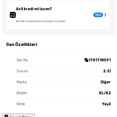
Acil kredi mi lazım?
Yeni
Kredi fırsatlarını hemen incele!
İlan Özellikleri
İlan No
1701718591
Durum
2. El
Marka
Diğer
Beden
XL/42
Renk
Yeşil