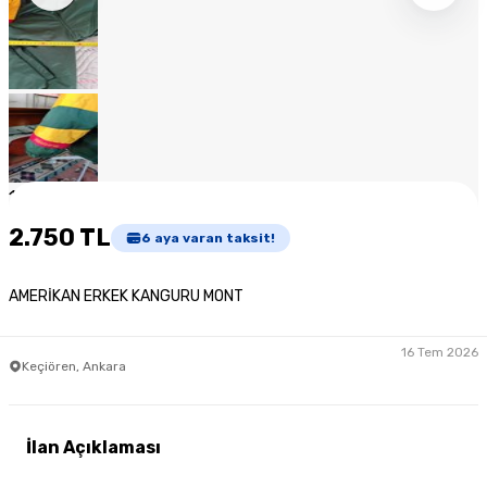
1
/
10
2.750 TL
6
aya varan taksit!
AMERİKAN ERKEK KANGURU MONT
16 Tem 2026
Keçiören, Ankara
İlan Açıklaması