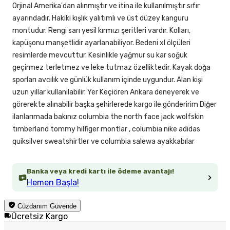
Orjinal Amerika'dan alınmıştır ve itina ile kullanılmıştır sıfır
ayarındadır. Hakiki kışlık yalıtımlı ve üst düzey kanguru
montudur. Rengi sarı yesil kırmızı şeritleri vardır. Kolları,
kapüşonu manşetlidir ayarlanabiliyor. Bedeni xl ölçüleri
resimlerde mevcuttur. Kesinlikle yağmur su kar soğuk
geçirmez terletmez ve leke tutmaz özelliktedir. Kayak doğa
sporları avcılık ve günlük kullanım içinde uygundur. Alan kişi
uzun yıllar kullanılabilir. Yer Keçiören Ankara deneyerek ve
görerekte alınabilir başka şehirlerede kargo ile gönderirim Diğer
ilanlarımada bakınız columbia the north face jack wolfskin
tımberland tommy hilfiger montlar , columbia nike adidas
quiksilver sweatshirtler ve columbia salewa ayakkabılar
Banka veya kredi kartı ile ödeme avantajı!
Hemen Başla!
Cüzdanım Güvende
Ücretsiz Kargo