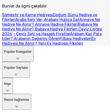
Bunlar da ilgini çekebilir
Sömestir ve Karne Hediyesi
Doğum Günü Hediye ve
Fikirleri
Araba İlanı Ver, Arabanı Hızlıca Sat
Anneye Ne
Hediye Ne Alınır? Anneye Hediye Fikirleri
Babaya Ne
Hediye Ne Alınır? Babaya Hediye Fikirleri
Çeyiz Listesi
2026 - Çeyiz Seti ve Hesaplı Fiyatlar
Arabam Kaç Para
Eder? Arabanın Değerini Öğren
Yılbaşı Hediyeleri
Ev
Hediyesi Ne Alınır? Yeni Ev Hediyesi Fikirleri
Popüler Kategoriler
Popüler Sayfalar
letgo
Resmi bağlantılar