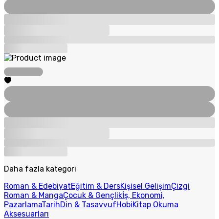
Daha fazla kategori
Roman & Edebiyat
Eğitim & Ders
Kişisel Gelişim
Çizgi
Roman & Manga
Çocuk & Gençlik
İş, Ekonomi,
Pazarlama
Tarih
Din & Tasavvuf
Hobi
Kitap Okuma
Aksesuarları