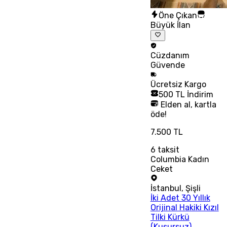
Öne Çıkan
Büyük İlan
Cüzdanım
Güvende
Ücretsiz
Kargo
500 TL İndirim
Elden al, kartla
öde!
7.500 TL
6
taksit
Columbia Kadın
Ceket
İstanbul
,
Şişli
İki Adet 30 Yıllık
Orijinal Hakiki Kızıl
Tilki Kürkü
(Kusursuz)