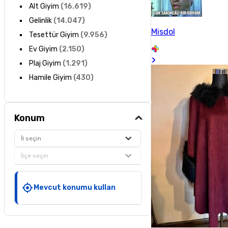
Alt Giyim
(
16.619
)
Gelinlik
(
14.047
)
Misdol
Tesettür Giyim
(
9.956
)
Ev Giyim
(
2.150
)
Plaj Giyim
(
1.291
)
Hamile Giyim
(
430
)
Konum
İl seçin
İlçe seçin
Mevcut konumu kullan