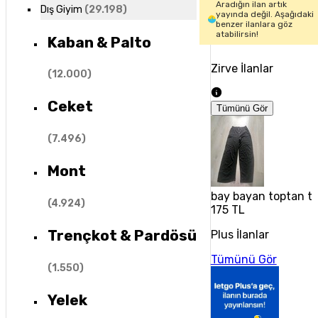
Aradığın ilan artık
Dış Giyim
(
29.198
)
yayında değil. Aşağıdaki
benzer ilanlara göz
atabilirsin!
Kaban & Palto
Zirve İlanlar
(
12.000
)
Ceket
Tümünü Gör
(
7.496
)
Mont
bay bayan toptan tek
(
4.924
)
175 TL
Trençkot & Pardösü
Plus İlanlar
Tümünü Gör
(
1.550
)
Yelek