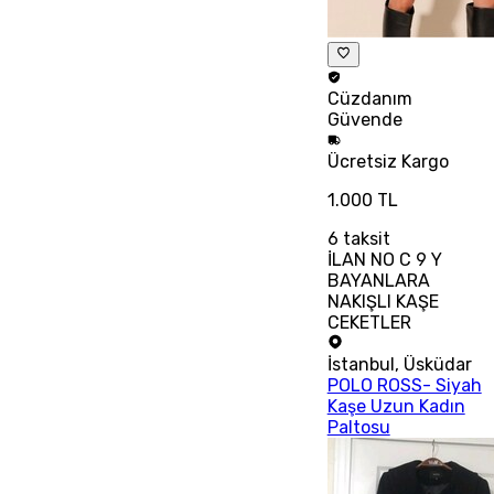
Cüzdanım
Güvende
Ücretsiz
Kargo
1.000 TL
6
taksit
İLAN NO C 9 Y
BAYANLARA
NAKIŞLI KAŞE
CEKETLER
İstanbul
,
Üsküdar
POLO ROSS- Siyah
Kaşe Uzun Kadın
Paltosu