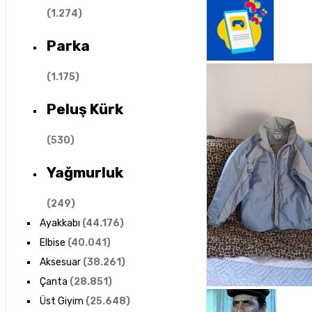
(
1.274
)
Parka
(
1.175
)
Peluş Kürk
(
530
)
Yağmurluk
(
249
)
Ayakkabı
(
44.176
)
Elbise
(
40.041
)
Aksesuar
(
38.261
)
Çanta
(
28.851
)
Üst Giyim
(
25.648
)