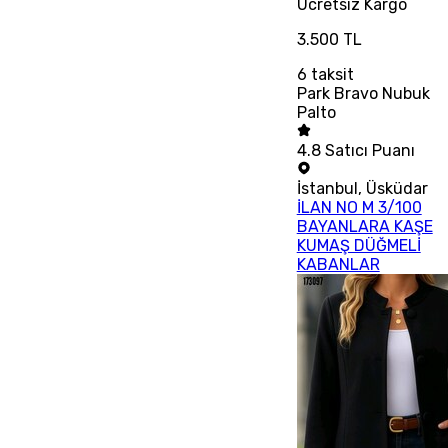
Ücretsiz
Kargo
3.500 TL
6
taksit
Park Bravo Nubuk
Palto
4.8
Satıcı Puanı
İstanbul
,
Üsküdar
İLAN NO M 3/100
BAYANLARA KAŞE
KUMAŞ DÜĞMELİ
KABANLAR