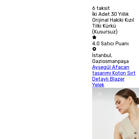
6
taksit
İki Adet 30 Yıllık
Orijinal Hakiki Kızıl
Tilki Kürkü
(Kusursuz)
4.0
Satıcı Puanı
İstanbul
,
Gaziosmanpaşa
Ayşegül Afacan
tasarımı Koton Sırt
Detaylı Blazer
Yelek