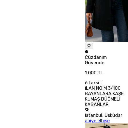
Cüzdanım
Güvende
1.000 TL
6
taksit
İLAN NO M 3/100
BAYANLARA KAŞE
KUMAŞ DÜĞMELİ
KABANLAR
İstanbul
,
Üsküdar
abiye elbise