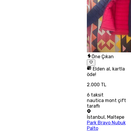
Öne Çıkan
Elden al, kartla
öde!
2.000 TL
6
taksit
nautica mont çift
taraflı
İstanbul
,
Maltepe
Park Bravo Nubuk
Palto