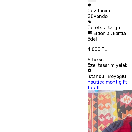
Cüzdanım
Güvende
Ücretsiz
Kargo
Elden al, kartla
öde!
4.000 TL
6
taksit
özel tasarım yelek
İstanbul
,
Beyoğlu
nautica mont çift
taraflı