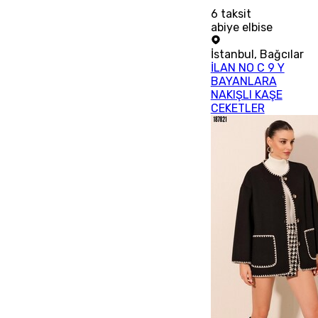
6
taksit
abiye elbise
İstanbul
,
Bağcılar
İLAN NO C 9 Y
BAYANLARA
NAKIŞLI KAŞE
CEKETLER