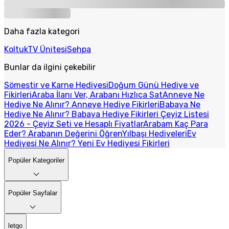
Daha fazla kategori
Koltuk
TV Ünitesi
Sehpa
Bunlar da ilgini çekebilir
Sömestir ve Karne Hediyesi
Doğum Günü Hediye ve
Fikirleri
Araba İlanı Ver, Arabanı Hızlıca Sat
Anneye Ne
Hediye Ne Alınır? Anneye Hediye Fikirleri
Babaya Ne
Hediye Ne Alınır? Babaya Hediye Fikirleri
Çeyiz Listesi
2026 - Çeyiz Seti ve Hesaplı Fiyatlar
Arabam Kaç Para
Eder? Arabanın Değerini Öğren
Yılbaşı Hediyeleri
Ev
Hediyesi Ne Alınır? Yeni Ev Hediyesi Fikirleri
Popüler Kategoriler
Popüler Sayfalar
letgo