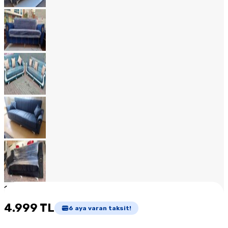
1
/
20
4.999 TL
6
aya varan taksit!