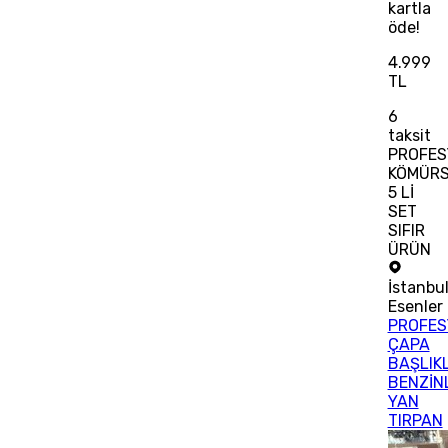
kartla
öde!
4.999
TL
6
taksit
PROFES
KÖMÜR
5 Lİ
SET
SIFIR
ÜRÜN
İstanbu
Esenler
PROFES
ÇAPA
BAŞLIKL
BENZİNL
YAN
TIRPAN