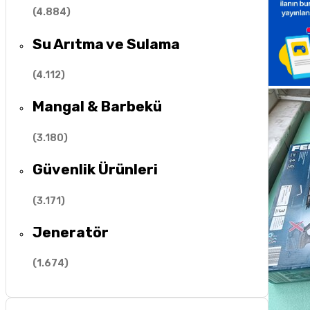
(
4.884
)
Su Arıtma ve Sulama
(
4.112
)
Mangal & Barbekü
(
3.180
)
Güvenlik Ürünleri
(
3.171
)
Jeneratör
(
1.674
)