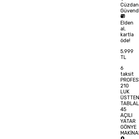
Cüzdan
Güvend
Elden
al,
kartla
öde!
5.999
TL
6
taksit
PROFES
210
LUK
ÜSTTE
TABLAL
45
AÇILI
YATAR
GÖNYE
MAKİNA