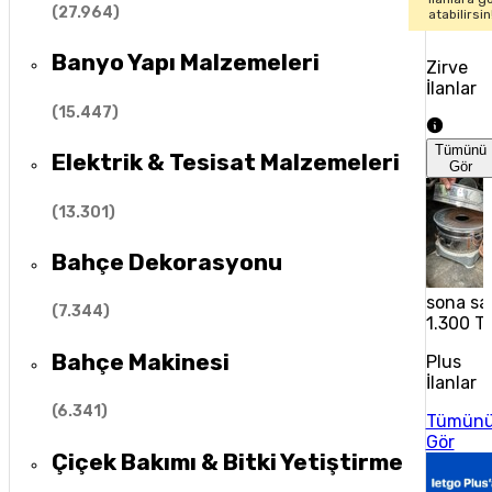
(
27.964
)
atabilirsin
Banyo Yapı Malzemeleri
Zirve
İlanlar
(
15.447
)
Tümünü
Elektrik & Tesisat Malzemeleri
Gör
(
13.301
)
Bahçe Dekorasyonu
sona sa
(
7.344
)
1.300 T
Bahçe Makinesi
Plus
İlanlar
(
6.341
)
Tümün
Gör
Çiçek Bakımı & Bitki Yetiştirme