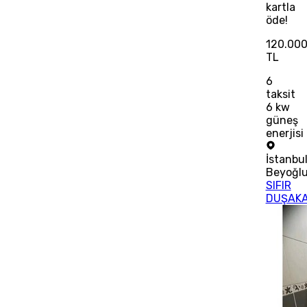
kartla
öde!
120.00
TL
6
taksit
6 kw
güneş
enerjisi
İstanbu
Beyoğl
SIFIR
DUŞAKA