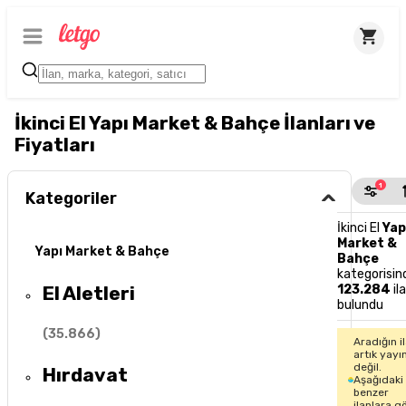
İkinci El Yapı Market & Bahçe İlanları ve
Fiyatları
1
Kategoriler
İkinci El
Yap
Market &
Yapı Market & Bahçe
Bahçe
kategorisin
El Aletleri
123.284
il
bulundu
(
35.866
)
Aradığın i
artık yayı
değil.
Hırdavat
Aşağıdaki
benzer
ilanlara g