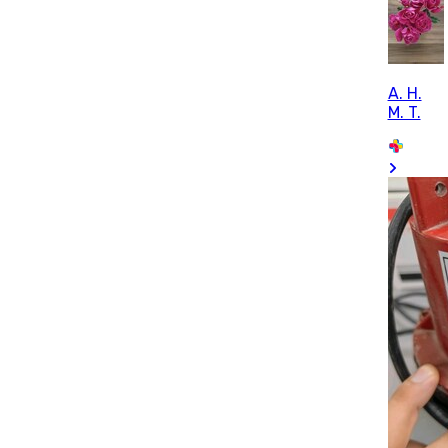
A. H.
M. T.