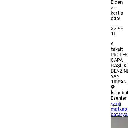
Elden
al,
kartla
öde!
2.499
TL
6
taksit
PROFES
ÇAPA
BAŞLIKL
BENZİNL
YAN
TIRPAN
İstanbu
Esenler
şarjlı
matkap
batarya