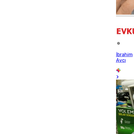
İbrahim
Avcı