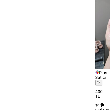
Plus
Satıcı
400
TL
şarjlı
matkap