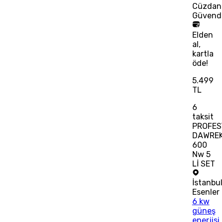
Cüzdan
Güvend
Elden
al,
kartla
öde!
5.499
TL
6
taksit
PROFES
DAWRE
600
Nw 5
Lİ SET
İstanbu
Esenler
6 kw
güneş
enerjisi