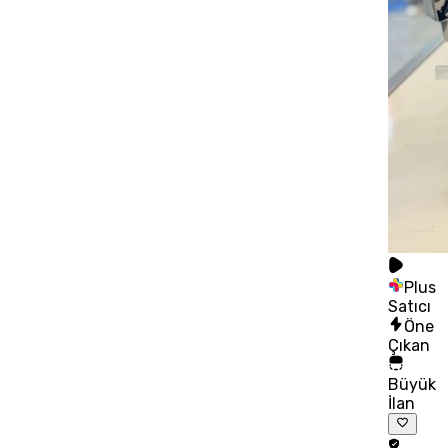
Plus
Satıcı
Öne
Çıkan
Büyük
İlan