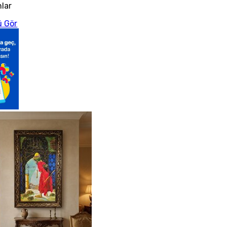
nlar
 Gör