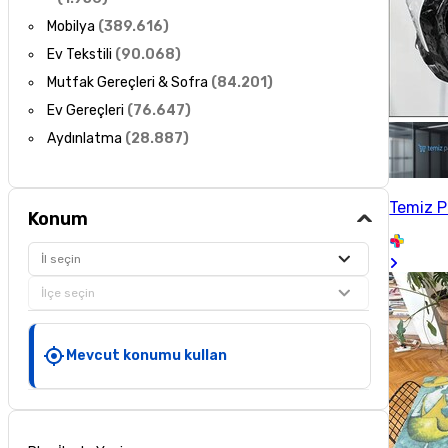
Mobilya
(
389.616
)
Ev Tekstili
(
90.068
)
Mutfak Gereçleri & Sofra
(
84.201
)
Ev Gereçleri
(
76.647
)
Aydınlatma
(
28.887
)
Temiz P
Konum
İl seçin
İlçe seçin
Mevcut konumu kullan