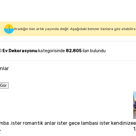
Aradığın ilan artık yayında değil. Aşağıdaki benzer ilanlara göz atabilirs
El
Ev Dekorasyonu
kategorisinde
82.805
ilan bulundu
anlar
Gör
mba .ister romantik anlar ister gece lambasi ister kendinize
e
L
1