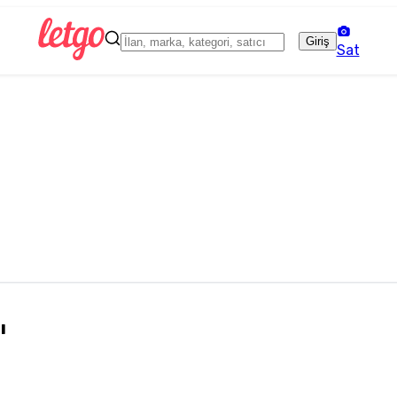
Giriş
Sat
ı