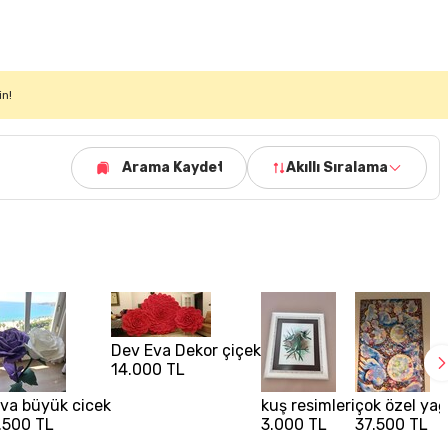
in!
Arama Kaydet
Akıllı Sıralama
Dev Eva Dekor çiçek
14.000 TL
va büyük cicek
kuş resimleri
çok özel yağ
.500 TL
3.000 TL
37.500 TL