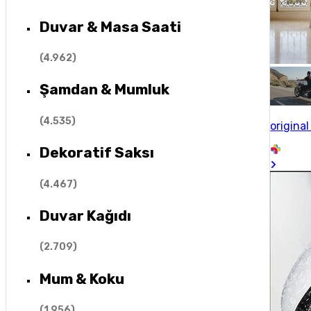
Duvar & Masa Saati
(
4.962
)
Şamdan & Mumluk
(
4.535
)
origina
Dekoratif Saksı
(
4.467
)
Duvar Kağıdı
(
2.709
)
Mum & Koku
(
1.956
)