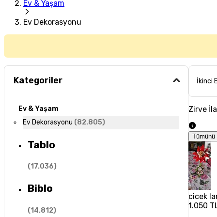
Ev & Yaşam
Ev Dekorasyonu
Kategoriler
İkinci 
Zirve İl
Ev & Yaşam
Ev Dekorasyonu
(
82.805
)
Tümünü 
Tablo
(
17.036
)
Biblo
cicek la
1.050 T
(
14.812
)