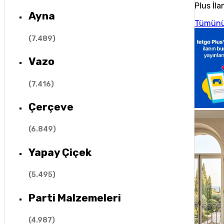
Plus İla
Ayna
Tümünü
(
7.489
)
Vazo
(
7.416
)
Çerçeve
(
6.849
)
Yapay Çiçek
(
5.495
)
Parti Malzemeleri
(
4.987
)