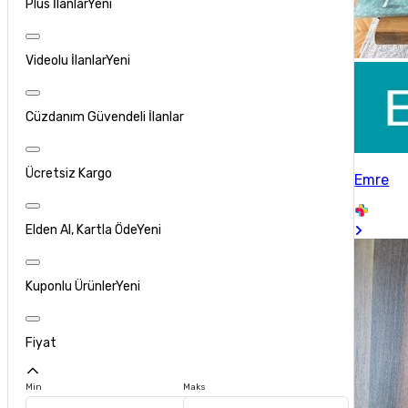
Plus İlanlar
Yeni
Videolu İlanlar
Yeni
Cüzdanım Güvendeli İlanlar
Ücretsiz Kargo
Emre
Elden Al, Kartla Öde
Yeni
Kuponlu Ürünler
Yeni
Fiyat
Min
Maks