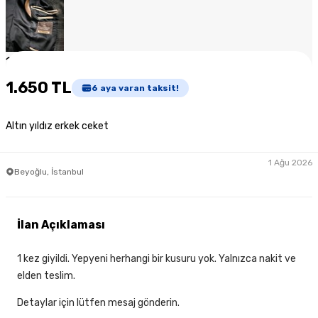
1
/
5
1.650 TL
6
aya varan taksit!
Altın yıldız erkek ceket
1 Ağu 2026
Beyoğlu, İstanbul
İlan Açıklaması
1 kez giyildi. Yepyeni herhangi bir kusuru yok. Yalnızca nakit ve
elden teslim.
Detaylar için lütfen mesaj gönderin.