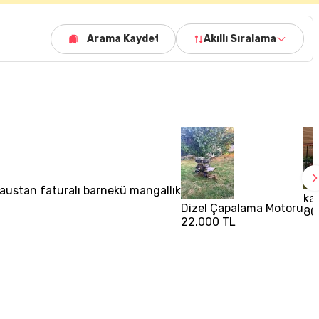
Arama Kaydet
Akıllı Sıralama
austan faturalı barnekü mangallık
ka
Dizel Çapalama Motoru
80
22.000 TL