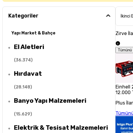
Kategoriler
İkinci 
Zirve İl
Yapı Market & Bahçe
El Aletleri
Tümünü 
(
36.374
)
Hırdavat
Einhell
(
28.148
)
12.000 
Banyo Yapı Malzemeleri
Plus İla
Tümünü
(
15.629
)
Elektrik & Tesisat Malzemeleri