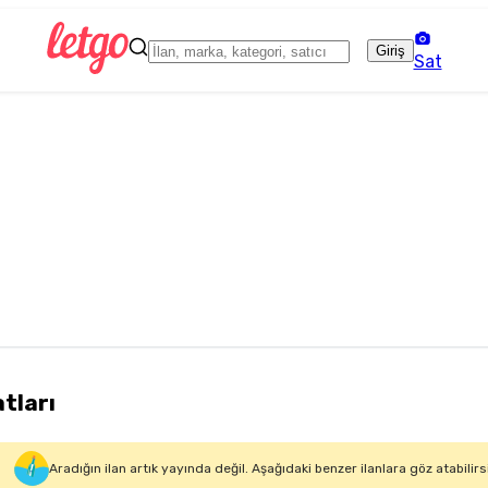
Giriş
Sat
atları
Aradığın ilan artık yayında değil. Aşağıdaki benzer ilanlara göz atabilirs