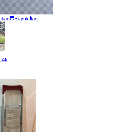
ıkan
Büyük İlan
 Ali