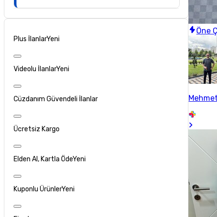
Öne Ç
Plus İlanlar
Yeni
Videolu İlanlar
Yeni
Mehmet
Cüzdanım Güvendeli İlanlar
Ücretsiz Kargo
Elden Al, Kartla Öde
Yeni
Kuponlu Ürünler
Yeni