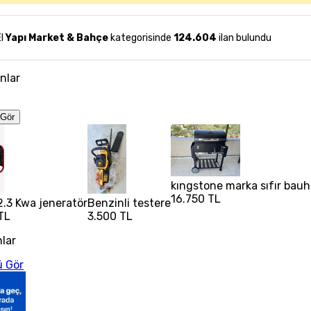
El
Yapı Market & Bahçe
kategorisinde
124.604
ilan bulundu
anlar
Gör
kıngstone marka sıfır bauh
16.750 TL
 2.3 Kwa jeneratör
Benzinli testere
TL
3.500 TL
nlar
 Gör