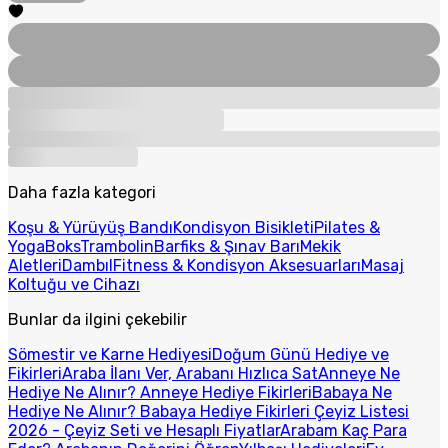
Daha fazla kategori
Koşu & Yürüyüş Bandı
Kondisyon Bisikleti
Pilates &
Yoga
Boks
Trambolin
Barfiks & Şınav Barı
Mekik
Aletleri
Dambıl
Fitness & Kondisyon Aksesuarları
Masaj
Koltuğu ve Cihazı
Bunlar da ilgini çekebilir
Sömestir ve Karne Hediyesi
Doğum Günü Hediye ve
Fikirleri
Araba İlanı Ver, Arabanı Hızlıca Sat
Anneye Ne
Hediye Ne Alınır? Anneye Hediye Fikirleri
Babaya Ne
Hediye Ne Alınır? Babaya Hediye Fikirleri
Çeyiz Listesi
2026 - Çeyiz Seti ve Hesaplı Fiyatlar
Arabam Kaç Para