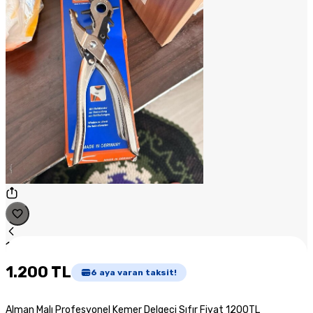
1
/
1
1.200 TL
6
aya varan taksit!
Alman Malı Profesyonel Kemer Delgeçi Sıfır Fiyat 1200TL