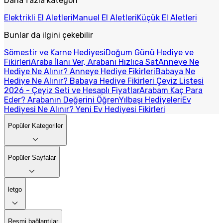
Daha fazla kategori
Elektrikli El Aletleri
Manuel El Aletleri
Küçük El Aletleri
Bunlar da ilgini çekebilir
Sömestir ve Karne Hediyesi
Doğum Günü Hediye ve
Fikirleri
Araba İlanı Ver, Arabanı Hızlıca Sat
Anneye Ne
Hediye Ne Alınır? Anneye Hediye Fikirleri
Babaya Ne
Hediye Ne Alınır? Babaya Hediye Fikirleri
Çeyiz Listesi
2026 - Çeyiz Seti ve Hesaplı Fiyatlar
Arabam Kaç Para
Eder? Arabanın Değerini Öğren
Yılbaşı Hediyeleri
Ev
Hediyesi Ne Alınır? Yeni Ev Hediyesi Fikirleri
Popüler Kategoriler
Popüler Sayfalar
letgo
Resmi bağlantılar