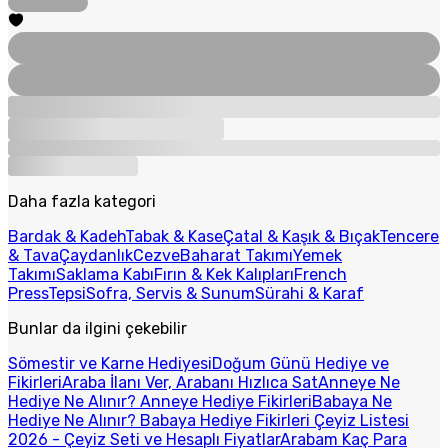
Daha fazla kategori
Bardak & Kadeh
Tabak & Kase
Çatal & Kaşık & Bıçak
Tencere
& Tava
Çaydanlık
Cezve
Baharat Takımı
Yemek
Takımı
Saklama Kabı
Fırın & Kek Kalıpları
French
Press
Tepsi
Sofra, Servis & Sunum
Sürahi & Karaf
Bunlar da ilgini çekebilir
Sömestir ve Karne Hediyesi
Doğum Günü Hediye ve
Fikirleri
Araba İlanı Ver, Arabanı Hızlıca Sat
Anneye Ne
Hediye Ne Alınır? Anneye Hediye Fikirleri
Babaya Ne
Hediye Ne Alınır? Babaya Hediye Fikirleri
Çeyiz Listesi
2026 - Çeyiz Seti ve Hesaplı Fiyatlar
Arabam Kaç Para