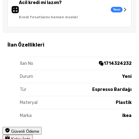
Acil kredi mi lazım?
Yeni
Kredi fırsatlarını hemen incele!
İlan Özellikleri
İlan No
1714324232
Durum
Yeni
Tür
Espresso Bardağı
Materyal
Plastik
Marka
Ikea
Güvenli Ödeme