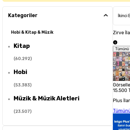
Kategoriler
İkinci 
Zirve İl
Hobi & Kitap & Müzik
Kitap
Tümünü 
(
60.292
)
Hobi
Görselle
(
53.383
)
15.500 
Müzik & Müzik Aletleri
Plus İla
Tümünü
(
23.507
)