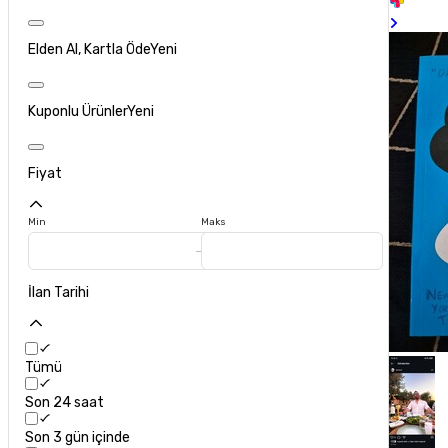
Elden Al, Kartla Öde
Yeni
Kuponlu Ürünler
Yeni
Fiyat
Min
Maks
İlan Tarihi
Tümü
Son 24 saat
Son 3 gün içinde