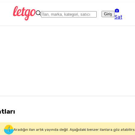
Giriş
Sat
atları
Aradığın ilan artık yayında değil. Aşağıdaki benzer ilanlara göz atabilirs