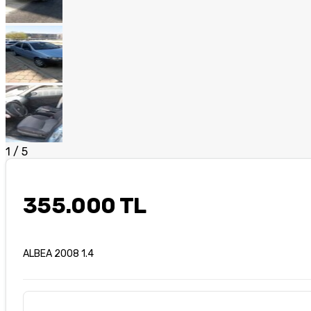
1
/
5
355.000 TL
ALBEA 2008 1.4