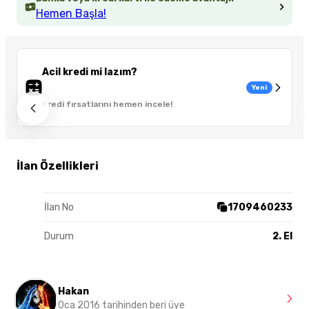
Hemen Başla!
Acil kredi mi lazım?
Yeni
Kredi fırsatlarını hemen incele!
İlan Özellikleri
İlan No
1709460233
Durum
2. El
Hakan
Oca 2016 tarihinden beri üye