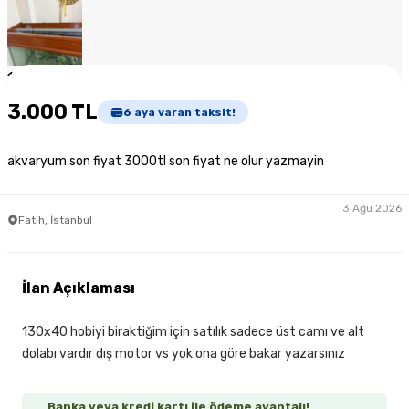
1
/
6
3.000 TL
6
aya varan taksit!
akvaryum son fiyat 3000tl son fiyat ne olur yazmayin
3 Ağu 2026
Fatih, İstanbul
İlan Açıklaması
130x40 hobiyi biraktiğim için satılık sadece üst camı ve alt
dolabı vardır dış motor vs yok ona göre bakar yazarsınız
Banka veya kredi kartı ile ödeme avantajı!