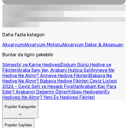
Daha fazla kategori
Akvaryum
Akvaryum Motoru
Akvaryum Dekor & Aksesuarı
Bunlar da ilgini çekebilir
Sömestir ve Karne Hediyesi
Doğum Günü Hediye ve
Fikirleri
Araba İlanı Ver, Arabanı Hızlıca Sat
Anneye Ne
Hediye Ne Alınır? Anneye Hediye Fikirleri
Babaya Ne
Hediye Ne Alınır? Babaya Hediye Fikirleri
Çeyiz Listesi
2026 - Çeyiz Seti ve Hesaplı Fiyatlar
Arabam Kaç Para
Eder? Arabanın Değerini Öğren
Yılbaşı Hediyeleri
Ev
Hediyesi Ne Alınır? Yeni Ev Hediyesi Fikirleri
Popüler Kategoriler
Popüler Sayfalar