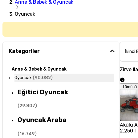
Anne & Bebek & Oyuncak
Oyuncak
Kategoriler
İkinci 
Zirve İl
Anne & Bebek & Oyuncak
Oyuncak
(
90.082
)
Tümünü 
Eğitici Oyuncak
(
29.807
)
Oyuncak Araba
Akülü 
2.250 T
(
16.749
)