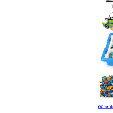
Gümrük