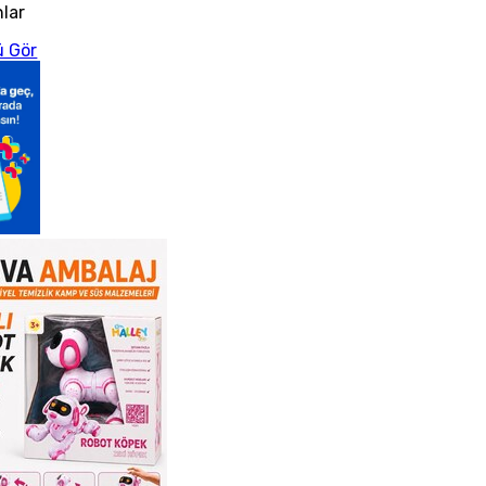
nlar
 Gör