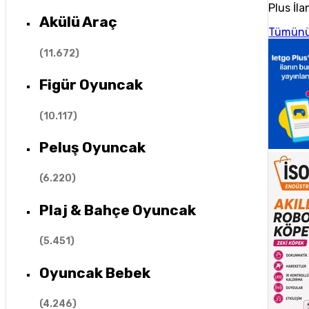
Plus İla
Akülü Araç
Tümünü
(
11.672
)
Figür Oyuncak
(
10.117
)
Peluş Oyuncak
(
6.220
)
Plaj & Bahçe Oyuncak
(
5.451
)
Oyuncak Bebek
(
4.246
)