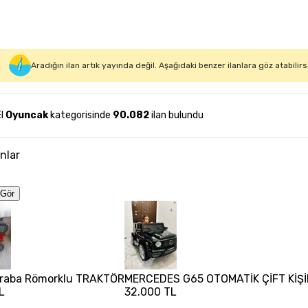
Aradığın ilan artık yayında değil. Aşağıdaki benzer ilanlara göz atabilirs
El
Oyuncak
kategorisinde
90.082
ilan bulundu
anlar
Gör
Araba Römorklu TRAKTÖR
MERCEDES G65 OTOMATİK ÇİFT KİŞİ
L
32.000 TL