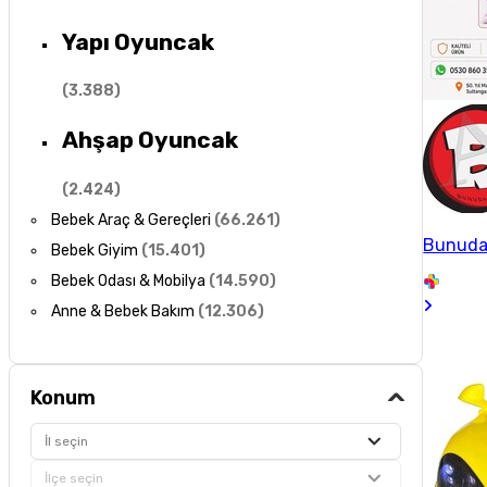
Yapı Oyuncak
(
3.388
)
Ahşap Oyuncak
(
2.424
)
Bebek Araç & Gereçleri
(
66.261
)
Bunuda
Bebek Giyim
(
15.401
)
Bebek Odası & Mobilya
(
14.590
)
Anne & Bebek Bakım
(
12.306
)
Konum
İl seçin
İlçe seçin