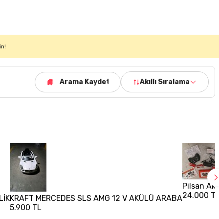
in!
Arama Kaydet
Akıllı Sıralama
Pilsan Ak
24.000 T
LİK
KRAFT MERCEDES SLS AMG 12 V AKÜLÜ ARABA
5.900 TL