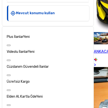
Mevcut konumu kullan
Plus İlanlar
Yeni
ANKACA
Videolu İlanlar
Yeni
Cüzdanım Güvendeli İlanlar
Ücretsiz Kargo
Elden Al, Kartla Öde
Yeni