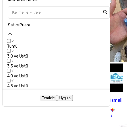
Satıcı Puanı
Tümü
3.0 ve Üstü
3.5 ve Üstü
4.0 ve Üstü
4.5 ve Üstü
Temizle
Uygula
İsmail