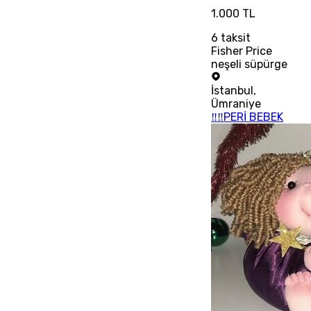
1.000 TL
6
taksit
Fisher Price
neşeli süpürge
İstanbul
,
Ümraniye
‼‼PERİ BEBEK