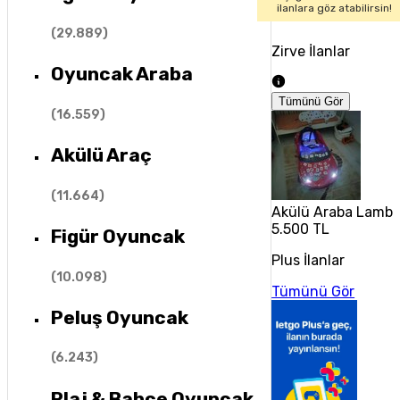
ilanlara göz atabilirsin!
(
29.889
)
Zirve İlanlar
Oyuncak Araba
Tümünü Gör
(
16.559
)
Akülü Araç
(
11.664
)
Akülü Araba Lambo
5.500 TL
Figür Oyuncak
Plus İlanlar
(
10.098
)
Tümünü Gör
Peluş Oyuncak
(
6.243
)
Plaj & Bahçe Oyuncak