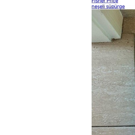
Fisher Price
neşeli süpürge