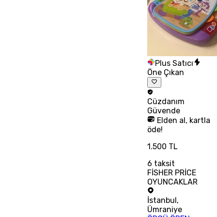
Plus Satıcı
Öne Çıkan
Cüzdanım
Güvende
Elden al, kartla
öde!
1.500 TL
6
taksit
FİSHER PRİCE
OYUNCAKLAR
İstanbul
,
Ümraniye