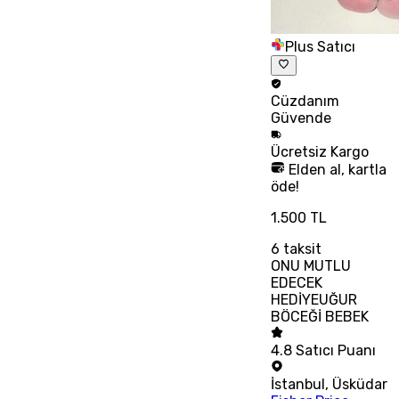
Plus Satıcı
Cüzdanım
Güvende
Ücretsiz
Kargo
Elden al, kartla
öde!
1.500 TL
6
taksit
ONU MUTLU
EDECEK
HEDİYEUĞUR
BÖCEĞİ BEBEK
4.8
Satıcı Puanı
İstanbul
,
Üsküdar