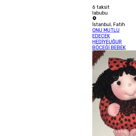
6
taksit
labubu
İstanbul
,
Fatih
ONU MUTLU
EDECEK
HEDİYEUĞUR
BÖCEĞİ BEBEK