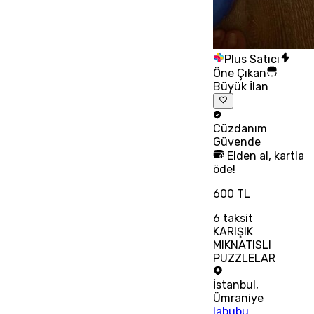
Plus Satıcı
Öne Çıkan
Büyük İlan
Cüzdanım
Güvende
Elden al, kartla
öde!
600 TL
6
taksit
KARIŞIK
MIKNATISLI
PUZZLELAR
İstanbul
,
Ümraniye
labubu