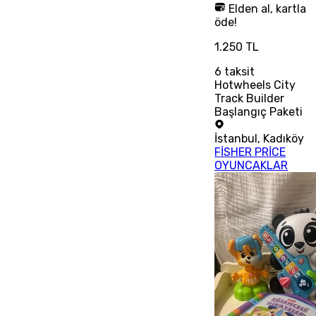
Elden al, kartla
öde!
1.250 TL
6
taksit
Hotwheels City
Track Builder
Başlangıç Paketi
İstanbul
,
Kadıköy
FİSHER PRİCE
OYUNCAKLAR