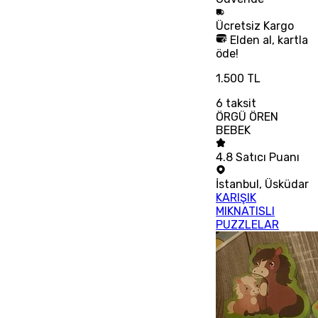
Ücretsiz
Kargo
Elden al, kartla
öde!
1.500 TL
6
taksit
ÖRGÜ ÖREN
BEBEK
4.8
Satıcı Puanı
İstanbul
,
Üsküdar
KARIŞIK
MIKNATISLI
PUZZLELAR