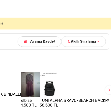
in!
Arama Kaydet
Akıllı Sıralama
IK BİNDALLI
elbise
TUMI ALPHA BRAVO-SEARCH BACKPAC
1.500 TL
38.500 TL