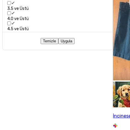
3.5 ve Üstü
4.0 ve Üstü
4.5 ve Üstü
Temizle
Uygula
İncines