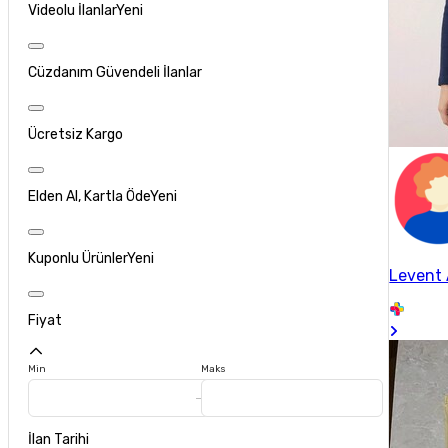
Videolu İlanlar
Yeni
Cüzdanım Güvendeli İlanlar
Ücretsiz Kargo
Elden Al, Kartla Öde
Yeni
Kuponlu Ürünler
Yeni
Levent
Fiyat
Min
Maks
İlan Tarihi