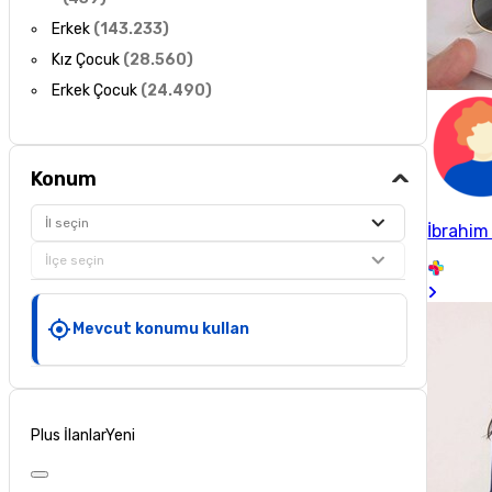
Erkek
(
143.233
)
Kız Çocuk
(
28.560
)
Erkek Çocuk
(
24.490
)
Konum
İl seçin
İbrahim
İlçe seçin
Mevcut konumu kullan
Plus İlanlar
Yeni