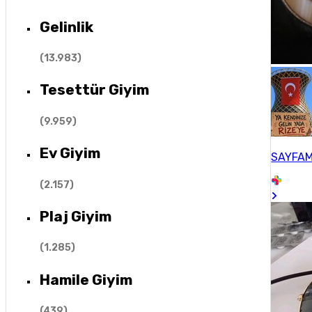
Gelinlik
(
13.983
)
Tesettür Giyim
(
9.959
)
Ev Giyim
SAYFAM
(
2.157
)
Plaj Giyim
(
1.285
)
Hamile Giyim
(
439
)