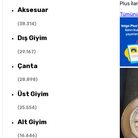
Plus İla
Aksesuar
Tümünü
(
38.314
)
Dış Giyim
(
29.167
)
Çanta
(
28.898
)
Üst Giyim
(
25.554
)
Alt Giyim
(
16.646
)