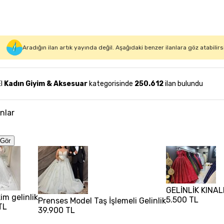
Aradığın ilan artık yayında değil. Aşağıdaki benzer ilanlara göz atabilirs
El
Kadın Giyim & Aksesuar
kategorisinde
250.612
ilan bulundu
anlar
Gör
GELİNLİK KINAL
im gelinlik
5.500 TL
Prenses Model Taş İşlemeli Gelinlik
TL
39.900 TL