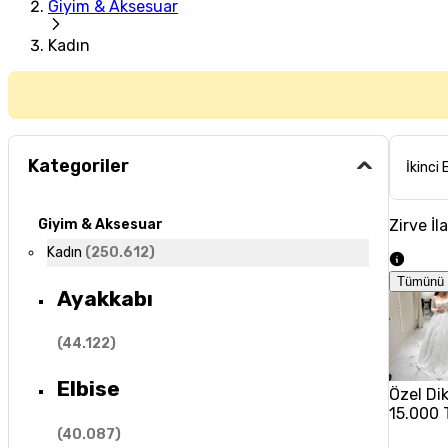
Giyim & Aksesuar
Kadın
Kategoriler
İkinci 
Zirve İl
Giyim & Aksesuar
Kadın
(
250.612
)
Tümünü 
Ayakkabı
(
44.122
)
Elbise
Özel Dik
15.000 
(
40.087
)