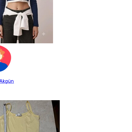
 Akgün