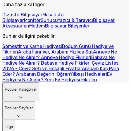
Daha fazla kategori
Dizüstü Bilgisayar
Masaüstü
Bilgisayar
Monitör
Sunucu
Yazıcı & Tarayıcı
Bilgisayar
Aksesuarları
Modem
Bilgisayar Bileşenleri
Bunlar da ilgini çekebilir
Sömestir ve Karne Hediyesi
Doğum Günü Hediye ve
Fikirleri
Araba İlanı Ver, Arabanı Hızlıca Sat
Anneye Ne
Hediye Ne Alınır? Anneye Hediye Fikirleri
Babaya Ne
Hediye Ne Alınır? Babaya Hediye Fikirleri
Çeyiz Listesi
2026 - Çeyiz Seti ve Hesaplı Fiyatlar
Arabam Kaç Para
Eder? Arabanın Değerini Öğren
Yılbaşı Hediyeleri
Ev
Hediyesi Ne Alınır? Yeni Ev Hediyesi Fikirleri
Popüler Kategoriler
Popüler Sayfalar
letgo