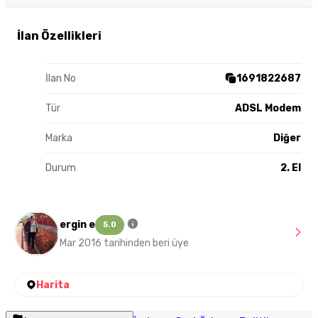
İlan Özellikleri
İlan No
1691822687
Tür
ADSL Modem
Marka
Diğer
Durum
2. El
ergin e
5.0
Mar 2016 tarihinden beri üye
Harita