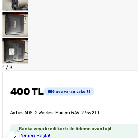
1
/
3
400 TL
6
aya varan taksit!
AirTies ADSL2 Wireless Modem WAV-275v2TT
Banka veya kredi kartı ile ödeme avantajı!
Hemen Başla!