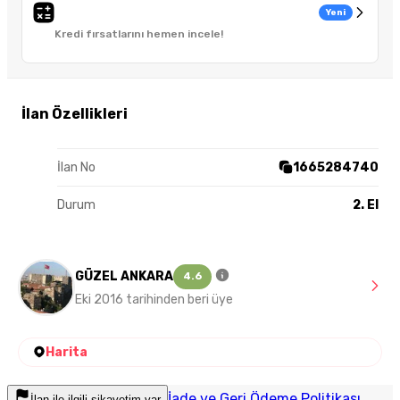
Yeni
Kredi fırsatlarını hemen incele!
İlan Özellikleri
İlan No
1665284740
Durum
2. El
GÜZEL ANKARA
4.6
Eki 2016 tarihinden beri üye
Harita
İade ve Geri Ödeme Politikası
İlan ile ilgili şikayetim var