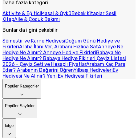
Daha fazla kategori
Aktivite & Eğitici
Masal & Öykü
Bebek Kitapları
Sesli
Kitap
Aile & Çocuk Bakımı
Bunlar da ilgini çekebilir
Sömestir ve Karne Hediyesi
Doğum Günü Hediye ve
Fikirleri
Araba İlanı Ver, Arabanı Hızlıca Sat
Anneye Ne
Hediye Ne Alınır? Anneye Hediye Fikirleri
Babaya Ne
Hediye Ne Alınır? Babaya Hediye Fikirleri
Çeyiz Listesi
2026 - Çeyiz Seti ve Hesaplı Fiyatlar
Arabam Kaç Para
Eder? Arabanın Değerini Öğren
Yılbaşı Hediyeleri
Ev
Hediyesi Ne Alınır? Yeni Ev Hediyesi Fikirleri
Popüler Kategoriler
Popüler Sayfalar
letgo