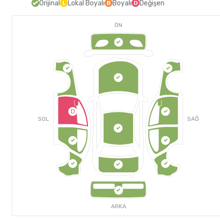
Orijinal
Lokal Boyalı
Boyalı
Değişen
L
B
D
ÖN
D
SOL
SAĞ
ARKA