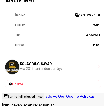
İlan Özellikleri
İlan No
1718999104
Durum
Yeni
Tür
Anakart
Marka
Intel
KOLAY BİLGİSAYAR
Ara 2015 tarihinden beri üye
Harita
İade ve Geri Ödeme Politikası
İlan ile ilgili şikayetim var
İlgini çekebilecek diğer ilanlar