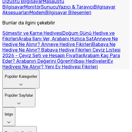
Dizüstü Bilgisayar
Masaüstü
Bilgisayar
Monitör
Sunucu
Yazıcı & Tarayıcı
Bilgisayar
Aksesuarları
Modem
Bilgisayar Bileşenleri
Bunlar da ilgini çekebilir
Sömestir ve Karne Hediyesi
Doğum Günü Hediye ve
Fikirleri
Araba İlanı Ver, Arabanı Hızlıca Sat
Anneye Ne
Hediye Ne Alınır? Anneye Hediye Fikirleri
Babaya Ne
Hediye Ne Alınır? Babaya Hediye Fikirleri
Çeyiz Listesi
2026 - Çeyiz Seti ve Hesaplı Fiyatlar
Arabam Kaç Para
Eder? Arabanın Değerini Öğren
Yılbaşı Hediyeleri
Ev
Hediyesi Ne Alınır? Yeni Ev Hediyesi Fikirleri
Popüler Kategoriler
Popüler Sayfalar
letgo