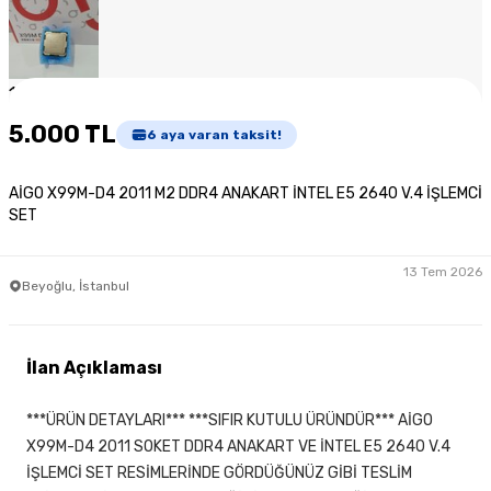
1
/
6
5.000 TL
6
aya varan taksit!
AİGO X99M-D4 2011 M2 DDR4 ANAKART İNTEL E5 2640 V.4 İŞLEMCİ
SET
13 Tem 2026
Beyoğlu, İstanbul
İlan Açıklaması
***ÜRÜN DETAYLARI*** ***SIFIR KUTULU ÜRÜNDÜR*** AİGO
X99M-D4 2011 SOKET DDR4 ANAKART VE İNTEL E5 2640 V.4
İŞLEMCİ SET RESİMLERİNDE GÖRDÜĞÜNÜZ GİBİ TESLİM