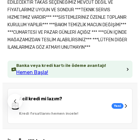
EDİLECEKTİR TAKAS SEÇENEĞİMİZ MEVCUT DEĞİL VE
FİYATLARIMIZ UYGUN VE SONDUR ***TEKNIK SERVIS
HIZMETIMIZ VARDIR*** ***SİSTEMLERİNİZ ÖZENLE TOPLANIR
KURULUM YAPILIR*** ***BAKIM TEMİZLİK MACUN DEĞİŞİMİ***
***CUMARTESİ VE PAZAR GÜNLERİ AÇIĞIZ *** ***GÜN İÇİNDE
MAĞAZAMIZDAN TESLİM ALABİLİRSİNİZ*** ***LÜTFEN DİĞER
İLANLARIMIZA GÖZ ATMAYI UNUTMAYIN***
Banka veya kredi kartı ile ödeme avantajı!
Hemen Başla!
Acil kredi mi lazım?
Yeni
Kredi fırsatlarını hemen incele!