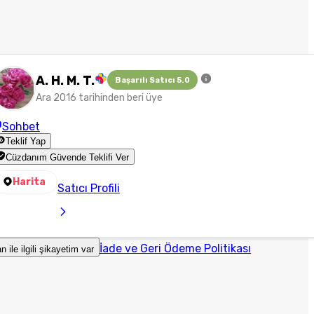
A. H. M. T.
Başarılı Satıcı 5.0
Ara 2016 tarihinden beri üye
Sohbet
Teklif Yap
Cüzdanım Güvende Teklifi Ver
Harita
Satıcı Profili
İade ve Geri Ödeme Politikası
an ile ilgili şikayetim var