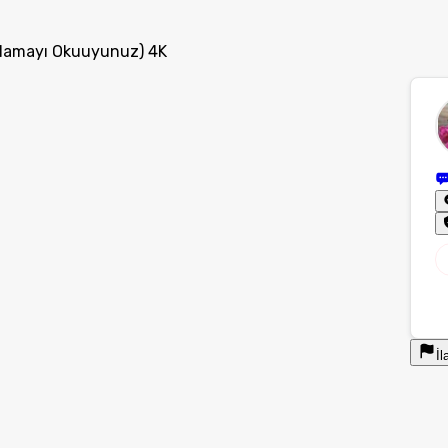
klamayı Okuuyunuz) 4K
İl