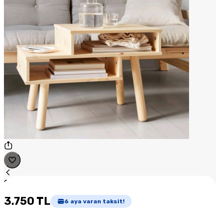
1
/
1
3.750 TL
6
aya varan taksit!