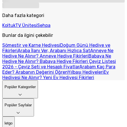
Daha fazla kategori
Koltuk
TV Ünitesi
Sehpa
Bunlar da ilgini çekebilir
Sömestir ve Karne Hediyesi
Doğum Günü Hediye ve
Fikirleri
Araba İlanı Ver, Arabanı Hızlıca Sat
Anneye Ne
Hediye Ne Alınır? Anneye Hediye Fikirleri
Babaya Ne
Hediye Ne Alınır? Babaya Hediye Fikirleri
Çeyiz Listesi
2026 - Çeyiz Seti ve Hesaplı Fiyatlar
Arabam Kaç Para
Eder? Arabanın Değerini Öğren
Yılbaşı Hediyeleri
Ev
Hediyesi Ne Alınır? Yeni Ev Hediyesi Fikirleri
Popüler Kategoriler
Popüler Sayfalar
letgo