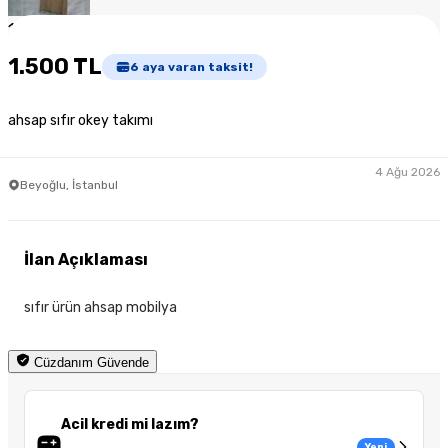
1
/
2
1.500 TL
6
aya varan taksit!
ahsap sıfır okey takımı
4 Ağu 2026
Beyoğlu, İstanbul
İlan Açıklaması
sıfır ürün ahsap mobilya
Cüzdanım Güvende
Acil kredi mi lazım?
Yeni