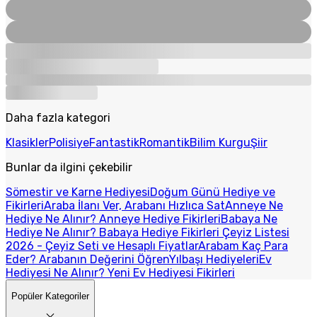
Daha fazla kategori
Klasikler
Polisiye
Fantastik
Romantik
Bilim Kurgu
Şiir
Bunlar da ilgini çekebilir
Sömestir ve Karne Hediyesi
Doğum Günü Hediye ve
Fikirleri
Araba İlanı Ver, Arabanı Hızlıca Sat
Anneye Ne
Hediye Ne Alınır? Anneye Hediye Fikirleri
Babaya Ne
Hediye Ne Alınır? Babaya Hediye Fikirleri
Çeyiz Listesi
2026 - Çeyiz Seti ve Hesaplı Fiyatlar
Arabam Kaç Para
Eder? Arabanın Değerini Öğren
Yılbaşı Hediyeleri
Ev
Hediyesi Ne Alınır? Yeni Ev Hediyesi Fikirleri
Popüler Kategoriler