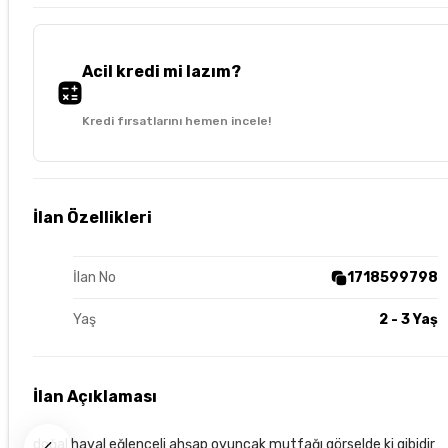
Acil kredi mi lazım?
Kredi fırsatlarını hemen incele!
İlan Özellikleri
İlan No
1718599798
Yaş
2 - 3 Yaş
İlan Açıklaması
doğal hayal eğlenceli ahşap oyuncak mutfağı görselde ki gibidir