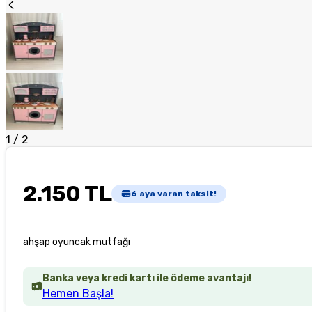
1
/
2
2.150 TL
6
aya varan taksit!
ahşap oyuncak mutfağı
Banka veya kredi kartı ile ödeme avantajı!
Hemen Başla!