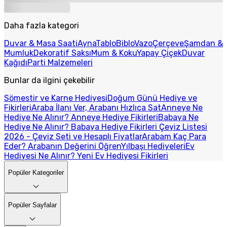
Daha fazla kategori
Duvar & Masa Saati
Ayna
Tablo
Biblo
Vazo
Çerçeve
Şamdan &
Mumluk
Dekoratif Saksı
Mum & Koku
Yapay Çiçek
Duvar
Kağıdı
Parti Malzemeleri
Bunlar da ilgini çekebilir
Sömestir ve Karne Hediyesi
Doğum Günü Hediye ve
Fikirleri
Araba İlanı Ver, Arabanı Hızlıca Sat
Anneye Ne
Hediye Ne Alınır? Anneye Hediye Fikirleri
Babaya Ne
Hediye Ne Alınır? Babaya Hediye Fikirleri
Çeyiz Listesi
2026 - Çeyiz Seti ve Hesaplı Fiyatlar
Arabam Kaç Para
Eder? Arabanın Değerini Öğren
Yılbaşı Hediyeleri
Ev
Hediyesi Ne Alınır? Yeni Ev Hediyesi Fikirleri
Popüler Kategoriler
Popüler Sayfalar