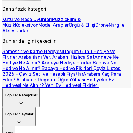
Daha fazla kategori
Kutu ve Masa Oyunları
Puzzle
Film &
Müzik
Koleksiyon
Model Araçlar
Örgü & El işi
Drone
Nargile
Aksesuarları
Bunlar da ilgini çekebilir
Sömestir ve Karne Hediyesi
Doğum Günü Hediye ve
Fikirleri
Araba İlanı Ver, Arabanı Hızlıca Sat
Anneye Ne
Hediye Ne Alınır? Anneye Hediye Fikirleri
Babaya Ne
Hediye Ne Alınır? Babaya Hediye Fikirleri
Çeyiz Listesi
2026 - Çeyiz Seti ve Hesaplı Fiyatlar
Arabam Kaç Para
Eder? Arabanın Değerini Öğren
Yılbaşı Hediyeleri
Ev
Hediyesi Ne Alınır? Yeni Ev Hediyesi Fikirleri
Popüler Kategoriler
Popüler Sayfalar