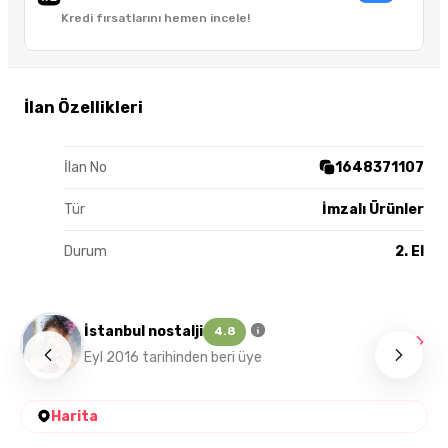
Kredi fırsatlarını hemen incele!
İlan Özellikleri
İlan No
1648371107
Tür
İmzalı Ürünler
Durum
2. El
İstanbul nostalji
4.8
Eyl 2016 tarihinden beri üye
Harita