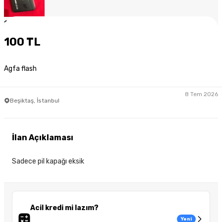
1
/
5
100 TL
Agfa flash
8 Tem 2026
Beşiktaş, İstanbul
İlan Açıklaması
Sadece pil kapağı eksik
Acil kredi mi lazım?
Yeni