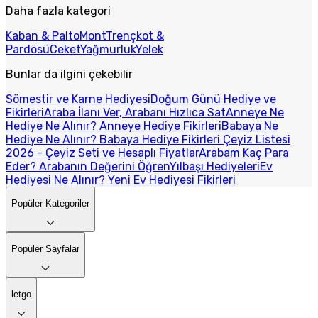
Daha fazla kategori
Kaban & Palto
Mont
Trençkot &
Pardösü
Ceket
Yağmurluk
Yelek
Bunlar da ilgini çekebilir
Sömestir ve Karne Hediyesi
Doğum Günü Hediye ve
Fikirleri
Araba İlanı Ver, Arabanı Hızlıca Sat
Anneye Ne
Hediye Ne Alınır? Anneye Hediye Fikirleri
Babaya Ne
Hediye Ne Alınır? Babaya Hediye Fikirleri
Çeyiz Listesi
2026 - Çeyiz Seti ve Hesaplı Fiyatlar
Arabam Kaç Para
Eder? Arabanın Değerini Öğren
Yılbaşı Hediyeleri
Ev
Hediyesi Ne Alınır? Yeni Ev Hediyesi Fikirleri
Popüler Kategoriler
Popüler Sayfalar
letgo