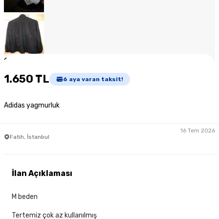
1
/
7
1.650 TL
6
aya varan taksit!
Adidas yagmurluk
16 Tem 2026
Fatih, İstanbul
İlan Açıklaması
M beden
Tertemiz çok az kullanılmış